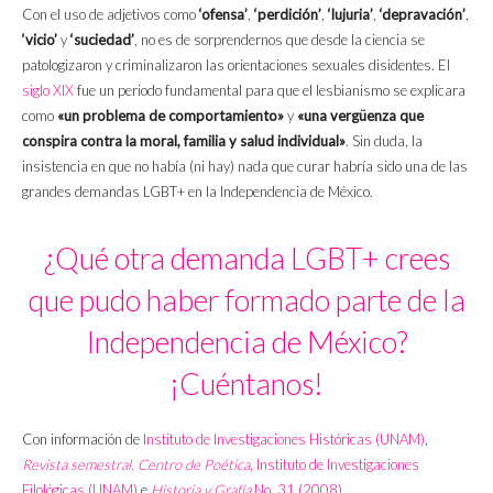
Con el uso de adjetivos como
‘ofensa’
,
‘perdición’
,
‘lujuria’
,
‘depravación’
,
‘vicio’
y
‘suciedad’
, no es de sorprendernos que desde la ciencia se
patologizaron y criminalizaron las orientaciones sexuales disidentes. El
siglo XIX
fue un periodo fundamental para que el lesbianismo se explicara
como
«un problema de comportamiento»
y
«una vergüenza que
conspira contra la moral, familia y salud individual»
. Sin duda, la
insistencia en que no había (ni hay) nada que curar habría sido una de las
grandes demandas LGBT+ en la Independencia de México.
¿Qué otra demanda LGBT+ crees
que pudo haber formado parte de la
Independencia de México?
¡Cuéntanos!
Con información de
Instituto de Investigaciones Históricas (UNAM)
,
Revista semestral. Centro de Poética
, Instituto de Investigaciones
Filológicas (UNAM)
e
Historia y Grafía
No. 31 (2008)