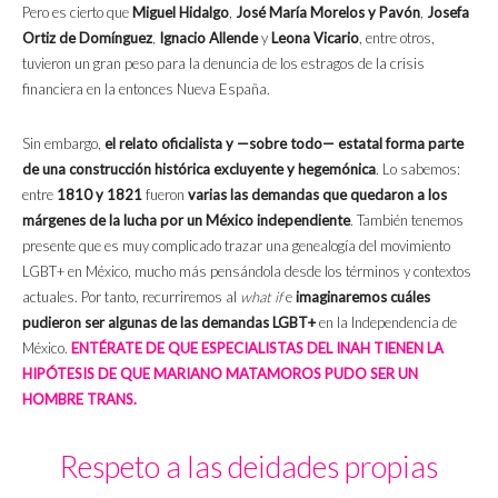
Pero es cierto que
Miguel Hidalgo
,
José María Morelos y Pavón
,
Josefa
Ortiz de Domínguez
,
Ignacio Allende
y
Leona Vicario
, entre otros,
tuvieron un gran peso para la denuncia de los estragos de la crisis
financiera en la entonces Nueva España.
Sin embargo,
el relato oficialista y —sobre todo— estatal forma parte
de una construcción histórica excluyente y hegemónica
. Lo sabemos:
entre
1810 y 1821
fueron
varias las demandas que quedaron a los
márgenes de la lucha por un México independiente
. También tenemos
presente que es muy complicado trazar una genealogía del movimiento
LGBT+ en México, mucho más pensándola desde los términos y contextos
actuales. Por tanto, recurriremos al
what if
e
imaginaremos cuáles
pudieron ser algunas de las demandas LGBT+
en la Independencia de
México.
ENTÉRATE DE QUE ESPECIALISTAS DEL INAH TIENEN LA
HIPÓTESIS DE QUE MARIANO MATAMOROS PUDO SER UN
HOMBRE TRANS.
Respeto a las deidades propias