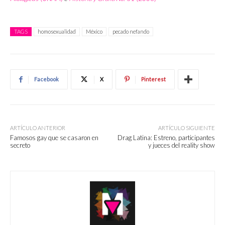
TAGS
homosexualidad
México
pecado nefando
Facebook
X
Pinterest
ARTÍCULO ANTERIOR
ARTÍCULO SIGUIENTE
Famosos gay que se casaron en
Drag Latina: Estreno, participantes
secreto
y jueces del reality show