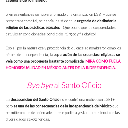
categoría de ‘lo maligno’
.
Si en ese entonces se hubiera formado una organización LGBT+ que se
presentara como tal, se habría insistido en la
urgencia de deslindar la
religión de las prácticas sexuales
. ¡Qué bodrio que las corporeidades
estuvieran condicionadas por el ciclo litúrgico y fisiológico!
Eso sí: por la naturaleza y procedencia de quienes se nombraron como los
héroes de la Independencia,
la separación de las creencias religiosas se
veía como una propuesta bastante complicada
.
MIRA CÓMO FUE LA
HOMOSEXUALIDAD EN MÉXICO ANTES DE LA INDEPENDENCIA.
Bye bye
al Santo Oficio
La
desaparición del Santo Oficio
no encontró una motivación LGBT+,
pero
es una de las consecuencias de la Independencia de México
que
permitieron que de ahí en adelante se pudiera gestar la resistencia de las
diversidades sexogenéricas.