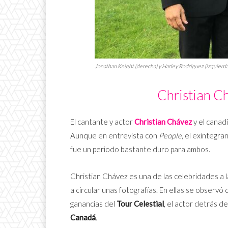
Jonathan Knight (derecha) y Harley Rodriguez (izquierda
Christian C
El cantante y actor
Christian Chávez
y el canad
Aunque en entrevista con
People
, el exintegr
fue un periodo bastante duro para ambos.
Christian Chávez es una de las celebridades a 
a circular unas fotografías. En ellas se observó
ganancias del
Tour Celestial
, el actor detrás de
Canadá
.