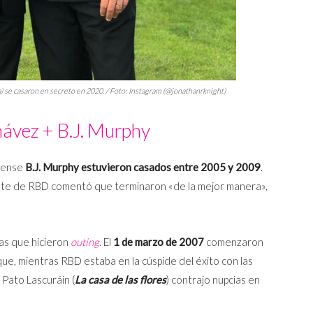
) se casaron en secreto en 2020. / Foto: Instagram (@jonathanrknight)
hávez + B.J. Murphy
iense
B.J. Murphy
estuvieron casados entre 2005 y 2009
.
ante de RBD comentó que terminaron «de la mejor manera»,
las que hicieron
outing
. El
1 de marzo de 2007
comenzaron
 que, mientras RBD estaba en la cúspide del éxito con las
 Pato Lascuráin (
La casa de las flores
) contrajo nupcias en