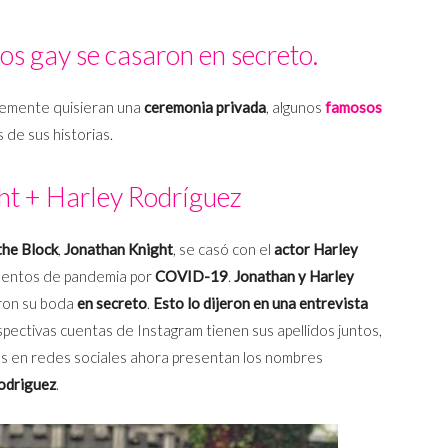
s gay se casaron en secreto.
lemente quisieran una
ceremonia privada
, algunos
famosos
 de sus historias.
ht + Harley Rodríguez
the Block
,
Jonathan Knight
, se casó con el
actor Harley
mentos de pandemia por
COVID-19
.
Jonathan y Harley
ron su boda
en secreto
.
Esto lo dijeron en una entrevista
spectivas cuentas de Instagram tienen sus apellidos juntos,
les en redes sociales ahora presentan los nombres
odriguez
.