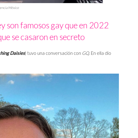
gencia México
ey son famosos gay que en 2022
que se casaron en secreto
hing Daisies
) tuvo una conversación con
GQ
. En ella dio