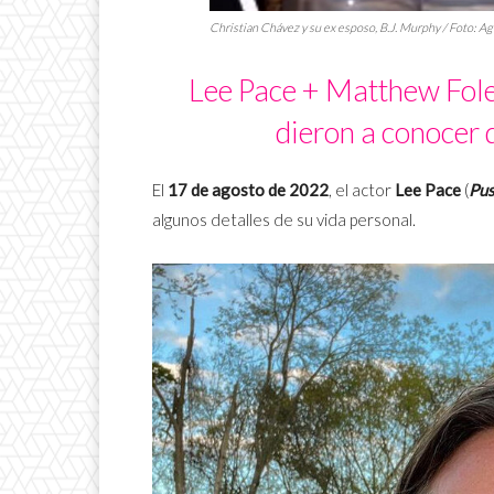
Christian Chávez y su ex esposo, B.J. Murphy / Foto: A
Lee Pace + Matthew Fol
dieron a conocer 
El
17 de agosto de 2022
, el actor
Lee Pace
(
Pus
algunos detalles de su vida personal.