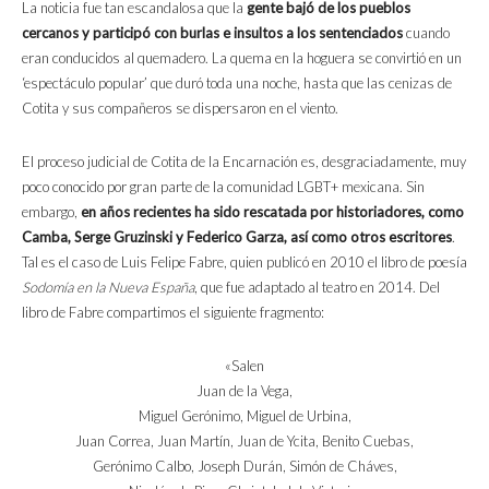
La noticia fue tan escandalosa que la
gente bajó de los pueblos
cercanos y participó con burlas e insultos a los sentenciados
cuando
eran conducidos al quemadero. La quema en la hoguera se convirtió en un
‘espectáculo popular’ que duró toda una noche, hasta que las cenizas de
Cotita y sus compañeros se dispersaron en el viento.
El proceso judicial de Cotita de la Encarnación es, desgraciadamente, muy
poco conocido por gran parte de la comunidad LGBT+ mexicana. Sin
embargo,
en años recientes ha sido rescatada por historiadores, como
Camba, Serge Gruzinski y Federico Garza, así como otros escritores
.
Tal es el caso de Luis Felipe Fabre, quien publicó en 2010 el libro de poesía
Sodomía en la Nueva España
, que fue adaptado al teatro en 2014. Del
libro de Fabre compartimos el siguiente fragmento:
«Salen
Juan de la Vega,
Miguel Gerónimo, Miguel de Urbina,
Juan Correa, Juan Martín, Juan de Ycita, Benito Cuebas,
Gerónimo Calbo, Joseph Durán, Simón de Cháves,