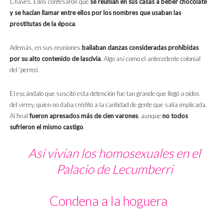
Cháves. Ellos confesaron que
se reunían en sus casas a beber chocolate
y se hacían llamar entre ellos por los nombres que usaban las
prostitutas de la época
.
Además, en sus reuniones
bailaban danzas consideradas prohibidas
por su alto contenido de lascivia
. Algo así como el antecedente colonial
del ‘perreo’.
El escándalo que suscitó esta detención fue tan grande que llegó a oídos
del virrey, quien no daba crédito a la cantidad de gente que salía implicada.
Al final
fueron apresados más de cien varones
, aunque
no todos
sufrieron el mismo castigo
.
Así vivían los homosexuales en el
Palacio de Lecumberri
Condena a la hoguera