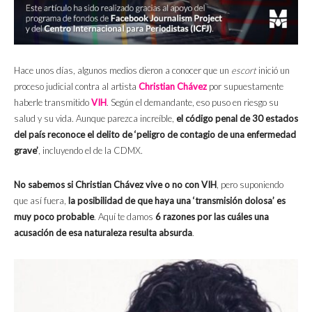
Hace unos días, algunos medios dieron a conocer que un
escort
inició un
proceso judicial contra al artista
Christian Chávez
por supuestamente
haberle transmitido
VIH
. Según el demandante, eso puso en riesgo su
salud y su vida. Aunque parezca increíble,
el código penal de 30 estados
del país reconoce el delito de ‘peligro de contagio de una enfermedad
grave’
, incluyendo el de la CDMX.
No sabemos si Christian Chávez vive o no con VIH
, pero suponiendo
que así fuera,
la posibilidad de que haya una ‘transmisión dolosa’ es
muy poco probable
. Aquí te damos
6 razones por las cuáles una
acusación de esa naturaleza resulta absurda
.