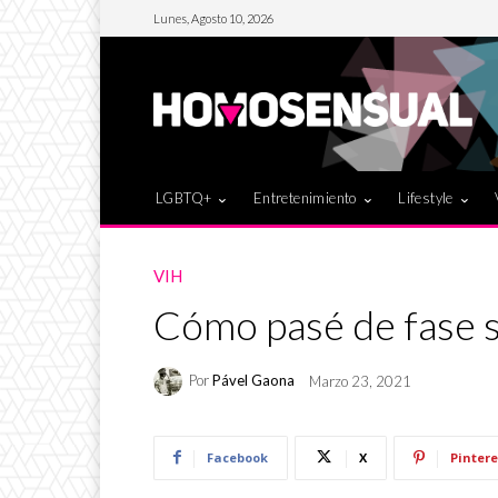
Lunes, Agosto 10, 2026
LGBTQ+
Entretenimiento
Lifestyle
VIH
Cómo pasé de fase s
Por
Pável Gaona
Marzo 23, 2021
Facebook
X
Pintere