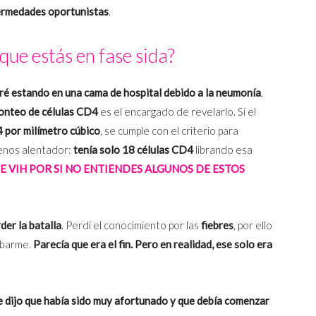
fermedades oportunistas
.
ue estás en fase sida?
ré estando en una cama de hospital debido a la neumonía
.
onteo de células CD4
es el encargado de revelarlo. Si el
por milímetro cúbico
, se cumple con el criterio para
menos alentador:
tenía solo 18 células CD4
librando esa
E VIH POR SI NO ENTIENDES ALGUNOS DE ESTOS
der la batalla
. Perdí el conocimiento por las
fiebres
, por ello
ubarme.
Parecía que era el fin. Pero en realidad, ese solo era
e dijo que había sido muy afortunado y que debía comenzar