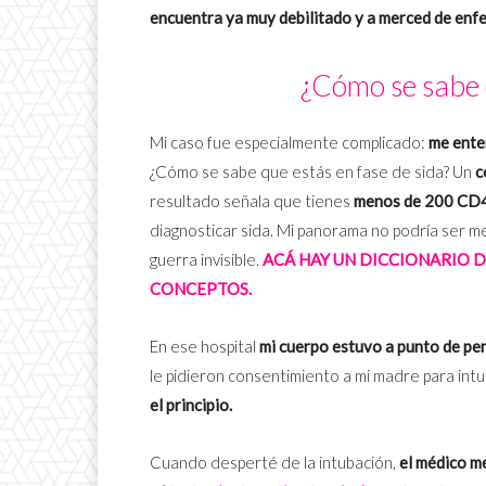
encuentra ya muy debilitado y a merced de en
¿Cómo se sabe q
Mi caso fue especialmente complicado:
me ente
¿Cómo se sabe que estás en fase de sida? Un
c
resultado señala que tienes
menos de 200 CD4 
diagnosticar sida. Mi panorama no podría ser 
guerra invisible.
ACÁ HAY UN DICCIONARIO D
CONCEPTOS.
En ese hospital
mi cuerpo estuvo a punto de per
le pidieron consentimiento a mi madre para int
el principio.
Cuando desperté de la intubación,
el médico m