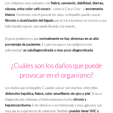
Los síntomas más comunes son
fiebre, cansancio, debilidad, diarrea,
náusea, orina color café oscuro
—como la Coca-Cola— y
excremento
blanco
. Asimismo, con el paso de los años, la hepatitis puede causar
fibrosis o cicatrización del hígado
que te hará terminar en cirrosis o una
falla hepática grave, que puede llevarte a la muerte.
El gran problema es que
normalmente no hay síntomas en un alto
porcentaje de pacientes
. Es por eso que es tan peligrosa esta
enfermedad:
es subdiagnosticada o muy poco diagnosticada
.
¿Cuáles son los daños que puede
provocar en el organismo?
Los daños que la hepatitis C puede causar son muchos, entre ellos,
disfunción hepática, fiebre, color amarillento de ojos y piel
. Si no es
diagnosticada a tiempo, el daño evoluciona hasta
cirrosis y
hepatocarcinoma
. Este último es casi fulminante y muy agresivo, con
muy pocas esperanzas de sobrevivir. También
puedes tener VHC y