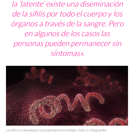
la ‘latente’ existe una diseminación
de la sífilis por todo el cuerpo y los
órganos a través de la sangre. Pero
en algunos de los casos las
personas pueden permanecer sin
síntomas».
La sífilis es causada por una espiroqueta enrollada. / Foto: La Vanguardia