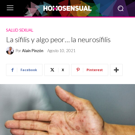
SALUD SEXUAL
La sífilis y algo peor… la neurosífilis
Por
Alaín Pinzón
Agosto 10, 2021
Facebook
X
Pinterest