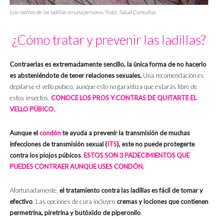
Los rastros de las ladillas en una persona / Foto: Salud Consultas
¿Cómo tratar y prevenir las ladillas?
Contraerlas es extremadamente sencillo, la única forma de no hacerlo
es absteniéndote de tener relaciones sexuales.
Una recomendación es
depilarse el vello púbico, aunque esto no garantiza que estarás libre de
estos insectos.
CONOCE LOS PROS Y CONTRAS DE QUITARTE EL
VELLO PÚBICO.
Aunque el
condón
te ayuda a prevenir la transmisión de muchas
infecciones de transmisión sexual (
ITS
), este no puede protegerte
contra los piojos púbicos
.
ESTOS SON 3 PADECIMIENTOS QUE
PUEDES CONTRAER AUNQUE USES CONDÓN.
Afortunadamente,
el tratamiento contra las ladillas es fácil de tomar y
efectivo
. Las opciones de cura incluyen
cremas y lociones que contienen
permetrina, piretrina y butóxido de piperonilo
.