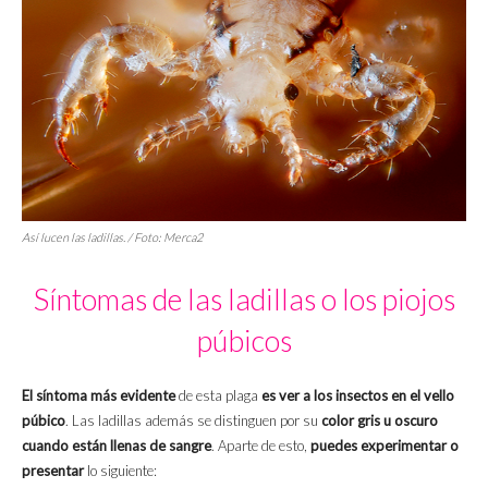
Así lucen las ladillas. / Foto: Merca2
Síntomas de las ladillas o los piojos
púbicos
El síntoma más evidente
de esta plaga
es ver a los insectos en el vello
púbico
. Las ladillas además se distinguen por su
color gris u oscuro
cuando están llenas de sangre
. Aparte de esto,
puedes experimentar o
presentar
lo siguiente: