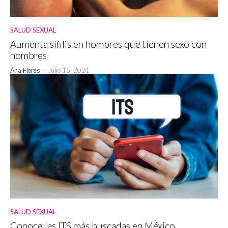
SALUD SEXUAL
Aumenta sífilis en hombres que tienen sexo con
hombres
Ana Flores
-
Julio 15, 2021
SALUD SEXUAL
Conoce las ITS más buscadas en México