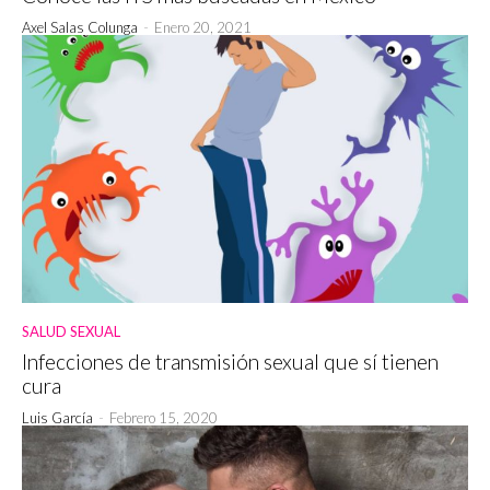
Axel Salas Colunga
-
Enero 20, 2021
SALUD SEXUAL
Infecciones de transmisión sexual que sí tienen
cura
Luis García
-
Febrero 15, 2020