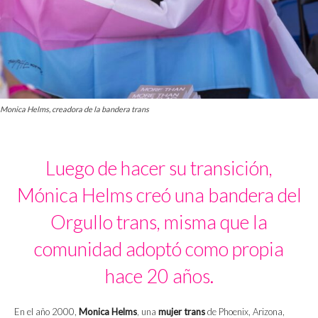
Monica Helms, creadora de la bandera trans
Luego de hacer su transición,
Mónica Helms creó una bandera del
Orgullo trans, misma que la
comunidad adoptó como propia
hace 20 años.
En el año 2000,
Monica Helms
, una
mujer trans
de Phoenix, Arizona,