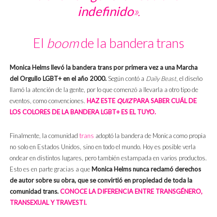
indefinido
».
El
boom
de la bandera trans
Monica Helms
llevó la bandera trans por primera vez a una Marcha
del Orgullo LGBT+ en el año 2000.
Según contó a
Daily Beast
, el diseño
llamó la atención de la gente, por lo que comenzó a llevarla a otro tipo de
eventos, como convenciones.
HAZ ESTE
QUIZ
PARA SABER CUÁL DE
LOS COLORES DE LA BANDERA LGBT+ ES EL TUYO.
Finalmente, la comunidad
trans
adoptó la bandera de Monica como propia
no solo en Estados Unidos, sino en todo el mundo. Hoy es posible verla
ondear en distintos lugares, pero también estampada en varios productos.
Esto es en parte gracias a que
Monica Helms nunca reclamó derechos
de autor sobre su obra, que se convirtió en propiedad de toda la
comunidad trans.
CONOCE LA DIFERENCIA ENTRE TRANSGÉNERO,
TRANSEXUAL Y TRAVESTI.