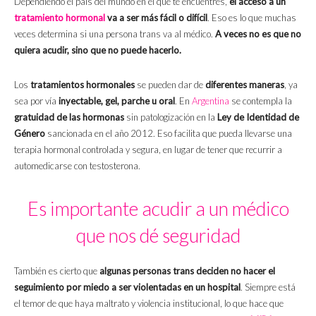
Dependiendo el país del mundo en el que te encuentres,
el acceso a un
tratamiento hormonal
va a ser más fácil o difícil
. Eso es lo que muchas
veces determina si una persona trans va al médico.
A veces no es que no
quiera acudir, sino que no puede hacerlo.
Los
tratamientos hormonales
se pueden dar de
diferentes maneras
, ya
sea por vía
inyectable, gel, parche u oral
. En
Argentina
se contempla la
gratuidad de las hormonas
sin patologización en la
Ley de Identidad de
Género
sancionada en el año 2012. Eso facilita que pueda llevarse una
terapia hormonal controlada y segura, en lugar de tener que recurrir a
automedicarse con testosterona.
Es importante acudir a un médico
que nos dé seguridad
También es cierto que
algunas personas trans deciden no hacer el
seguimiento por miedo a ser violentadas en un hospital
. Siempre está
el temor de que haya maltrato y violencia institucional, lo que hace que