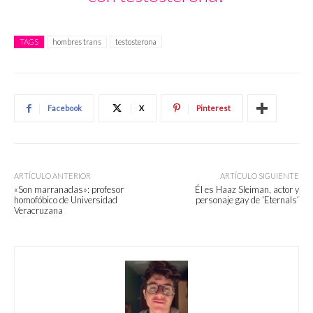
TAGS
hombres trans
testosterona
Facebook
X
Pinterest
ARTÍCULO ANTERIOR
ARTÍCULO SIGUIENTE
«Son marranadas»: profesor
Él es Haaz Sleiman, actor y
homofóbico de Universidad
personaje gay de ‘Eternals’
Veracruzana