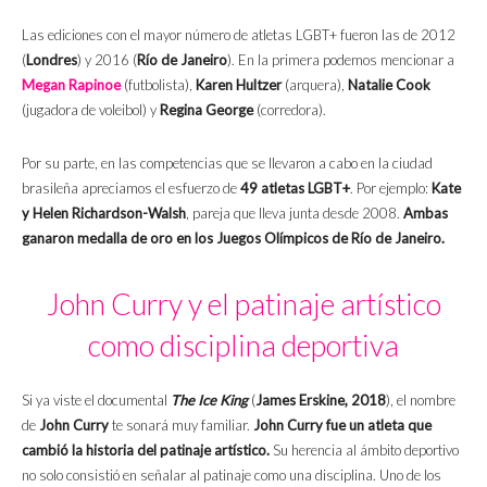
Las ediciones con el mayor número de atletas LGBT+ fueron las de 2012
(
Londres
) y 2016 (
Río de Janeiro
). En la primera podemos mencionar a
Megan Rapinoe
(futbolista),
Karen Hultzer
(arquera),
Natalie Cook
(jugadora de voleibol) y
Regina George
(corredora).
Por su parte, en las competencias que se llevaron a cabo en la ciudad
brasileña apreciamos el esfuerzo de
49 atletas LGBT+
. Por ejemplo:
Kate
y Helen Richardson-Walsh
, pareja que lleva junta desde 2008.
Ambas
ganaron medalla de oro en los Juegos Olímpicos de Río de Janeiro.
John Curry y el patinaje artístico
como disciplina deportiva
Si ya viste el documental
The Ice King
(
James Erskine, 2018
), el nombre
de
John Curry
te sonará muy familiar.
John Curry fue un atleta que
cambió la historia del patinaje artístico.
Su herencia al ámbito deportivo
no solo consistió en señalar al patinaje como una disciplina. Uno de los