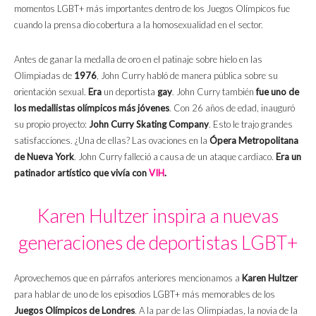
momentos LGBT+ más importantes dentro de los Juegos Olímpicos fue
cuando la prensa dio cobertura a la homosexualidad en el sector.
Antes de ganar la medalla de oro en el patinaje sobre hielo en las
Olimpiadas de
1976
, John Curry habló de manera pública sobre su
orientación sexual.
Era
un deportista
gay
. John Curry también
fue uno de
los medallistas olímpicos más jóvenes
. Con 26 años de edad, inauguró
su propio proyecto:
John Curry Skating Company
. Esto le trajo grandes
satisfacciones. ¿Una de ellas? Las ovaciones en la
Ópera Metropolitana
de Nueva York
. John Curry falleció a causa de un ataque cardiaco.
Era un
patinador artístico que vivía con
VIH
.
Karen Hultzer inspira a nuevas
generaciones de deportistas LGBT+
Aprovechemos que en párrafos anteriores mencionamos a
Karen Hultzer
para hablar de uno de los episodios LGBT+ más memorables de los
Juegos Olímpicos de Londres
. A la par de las Olimpiadas, la novia de la