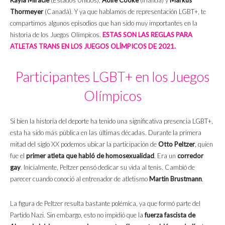
Kayla Miracle
(Estados Unidos),
Aoife Cooke
(Irlanda) y
Markus
Thormeyer
(Canadá). Y ya que hablamos de representación LGBT+, te
compartimos algunos episodios que han sido muy importantes en la
historia de los Juegos Olímpicos.
ESTAS SON LAS REGLAS PARA
ATLETAS TRANS EN LOS JUEGOS OLÍMPICOS DE 2021.
Participantes LGBT+ en los Juegos
Olímpicos
Si bien la historia del deporte ha tenido una significativa presencia LGBT+,
esta ha sido más pública en las últimas décadas. Durante la primera
mitad del siglo XX podemos ubicar la participación de
Otto Peltzer
, quien
fue el
primer atleta que habló de homosexualidad
. Era un
corredor
gay
. Inicialmente, Peltzer pensó dedicar su vida al tenis. Cambió de
parecer cuando conoció al entrenador de atletismo
Martin Brustmann
.
La figura de Peltzer resulta bastante polémica, ya que formó parte del
Partido Nazi. Sin embargo, esto no impidió que la
fuerza fascista de