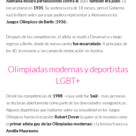
Alemania iniciara persecuciones contra él
, pues
también era judío
. Lo
encarcelaron en
1935
. Su sentencia era de 18 meses, pero el Gobierno
nazi lo liberó antes para que pudiera representar a Alemania en los
Juegos Olímpicos de Berlín
(
1936
).
Después de las competencias, el atleta se mudó a Dinamarca y luego
regresó a Berlín, donde de nueva cuenta
fue encarcelado
. A principios de
los 40, lo enviaron a ‘un campo de reeducación’ en Austria.
Olimpiadas modernas y deportistas
LGBT+
Desde las competencias de
1988
—cuya sede fue
Seúl
— más personas
se declaran abiertamente como parte de las diversidades sexogenéricas.
Algunos deportistas que hablaron sobre su sexualidad en los Juegos
Olímpicos fueron el ecuestre
Robert Dover
(a quien se le reconoce como
el
primer atleta gay de las Olimpiadas modernas
) y la tenista francesa
Amélie Mauresmo
.