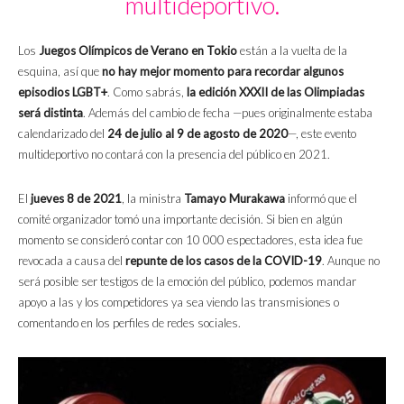
multideportivo.
Los
Juegos Olímpicos de Verano en Tokio
están a la vuelta de la
esquina, así que
no hay mejor momento para recordar algunos
episodios LGBT+
. Como sabrás,
la edición XXXII de las Olimpiadas
será distinta
. Además del cambio de fecha —pues originalmente estaba
calendarizado del
24 de julio al 9 de agosto de 2020
—, este evento
multideportivo no contará con la presencia del público en 2021.
El
jueves 8 de 2021
, la ministra
Tamayo Murakawa
informó que el
comité organizador tomó una importante decisión. Si bien en algún
momento se consideró contar con 10 000 espectadores, esta idea fue
revocada a causa del
repunte de los casos de la COVID-19
. Aunque no
será posible ser testigos de la emoción del público, podemos mandar
apoyo a las y los competidores ya sea viendo las transmisiones o
comentando en los perfiles de redes sociales.