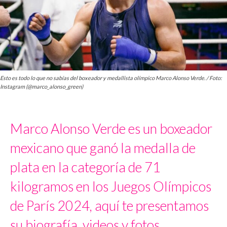
Esto es todo lo que no sabías del boxeador y medallista olímpico Marco Alonso Verde. / Foto:
Instagram (@marco_alonso_green)
Marco Alonso Verde es un boxeador
mexicano que ganó la medalla de
plata en la categoría de 71
kilogramos en los Juegos Olímpicos
de París 2024, aquí te presentamos
su biografía, videos y fotos.