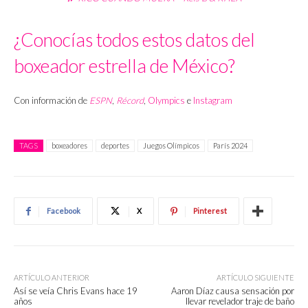
¿Conocías todos estos datos del
boxeador estrella de México?
Con información de
ESPN
,
Récord
,
Olympics
e
Instagram
TAGS
boxeadores
deportes
Juegos Olímpicos
París 2024
Facebook
X
Pinterest
ARTÍCULO ANTERIOR
ARTÍCULO SIGUIENTE
Así se veía Chris Evans hace 19
Aaron Díaz causa sensación por
años
llevar revelador traje de baño