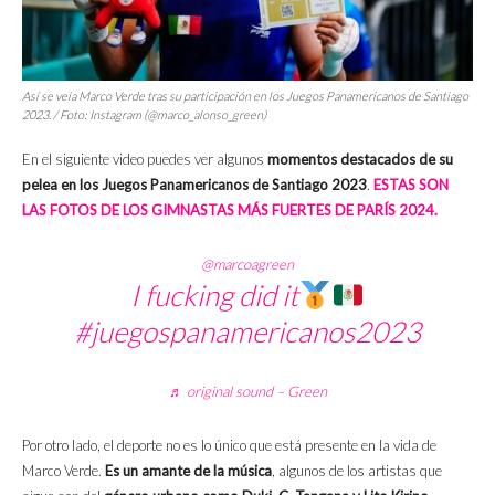
Así se veía Marco Verde tras su participación en los Juegos Panamericanos de Santiago
2023. / Foto: Instagram (@marco_alonso_green)
En el siguiente video puedes ver algunos
momentos destacados de su
pelea en los Juegos Panamericanos de Santiago 2023
.
ESTAS SON
LAS FOTOS DE LOS GIMNASTAS MÁS FUERTES DE PARÍS 2024.
@marcoagreen
I fucking did it
#juegospanamericanos2023
♬ original sound – Green
Por otro lado, el deporte no es lo único que está presente en la vida de
Marco Verde.
Es un amante de la música
, algunos de los artistas que