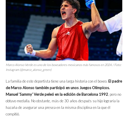
Marco Alonso Verde es uno de los boxeadores mexicanos más famosos en 2024. / Foto:
Instagram (@marco_alonso_green)
La familia de este deportista tiene una larga historia con el boxeo.
El padre
de Marco Alonso también participó en unos Juegos Olímpicos.
Manuel ‘Sammy’ Verde peleó en la edición de Barcelona 1992
, pero no
obtuvo medalla. No obstante, más de 30 años después su hijo lograría la
hazaña de asegurar una presea en la misma disciplina en la que él
compitió.