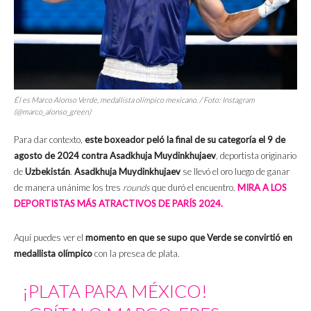
Él es Marco Alonso Verde, medallista olímpico mexicano. / Foto: Instagram
(@marco_alonso_green)
Para dar contexto,
este boxeador peló la final de su categoría el 9 de
agosto de 2024 contra Asadkhuja Muydinkhujaev
, deportista originario
de
Uzbekistán
.
Asadkhuja Muydinkhujaev
se llevó el oro luego de ganar
de manera unánime los tres
rounds
que duró el encuentro.
MIRA A LOS
DEPORTISTAS MÁS ATRACTIVOS DE PARÍS 2024.
Aquí puedes ver el
momento en que se supo que Verde se convirtió en
medallista olímpico
con la presea de plata.
¡PLATA PARA MÉXICO!