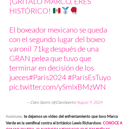
¡GRÍTALO MARCO, ERES
HISTÓRICO!
El boxeador mexicano se queda
con el segundo lugar del boxeo
varonil 71kg después de una
GRAN pelea que tuvo que
terminar en decisión de los
jueces
#Paris2024
#ParísEsTuyo
pic.twitter.com/ySmIxBMzWN
— Claro Sports (@ClaroSports)
August 9, 2024
Asimismo,
te dejamos un video del enfrentamiento que tuvo Marco
Verde en la semifinal contra el británico Lewis Richardson
.
CONOCE A