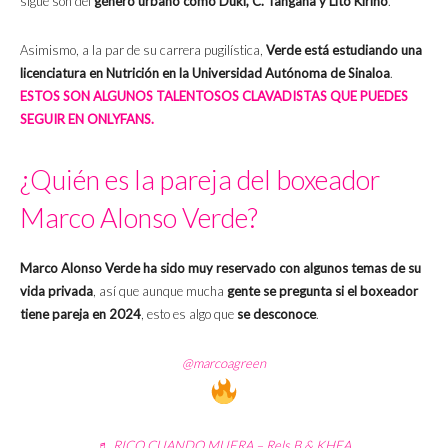
sigue son del
género urbano como Duki, C. Tangana y Lito Kirino
.
Asimismo, a la par de su carrera pugilística,
Verde está estudiando una
licenciatura en Nutrición en la Universidad Autónoma de Sinaloa
.
ESTOS SON ALGUNOS TALENTOSOS CLAVADISTAS QUE PUEDES
SEGUIR EN ONLYFANS.
¿Quién es la pareja del boxeador
Marco Alonso Verde?
Marco Alonso Verde ha sido muy reservado con algunos temas de su
vida privada
, así que aunque mucha
gente
se pregunta si el boxeador
tiene pareja en 2024
, esto es algo que
se desconoce
.
@marcoagreen
♬ RICO CUANDO MUERA – Rels B & KHEA