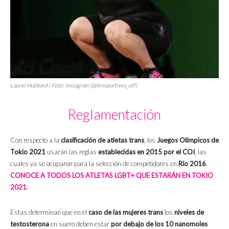
Laurel Hubbard / Foto: Instagram (@lessportives_off)
Reglamentación
Con respecto a la
clasificación de atletas trans
, los
Juegos Olímpicos de
Tokio 2021
usarán las reglas
establecidas en 2015 por el COI
, las
cuales ya se ocuparon para la selección de competidores en
Río 2016
.
CONOCE A TODOS LOS ATLETAS LGBT+ QUE ESTARÁN EN TOKIO
2021.
Estas determinan que en el
caso de las mujeres trans
los
niveles de
testosterona
en suero deben estar
por debajo de los 10 nanomoles