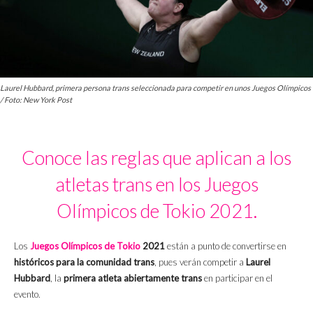
Laurel Hubbard, primera persona trans seleccionada para competir en unos Juegos Olímpicos
/ Foto: New York Post
Conoce las reglas que aplican a los
atletas trans en los Juegos
Olímpicos de Tokio 2021.
Los
Juegos Olímpicos de Tokio
2021
están a punto de convertirse en
históricos para la comunidad trans
, pues verán competir a
Laurel
Hubbard
, la
primera atleta abiertamente trans
en participar en el
evento.