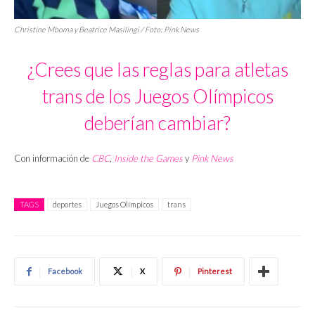
Christine Mboma y Beatrice Masilingi / Foto: Pink News
¿Crees que las reglas para atletas
trans de los Juegos Olímpicos
deberían cambiar?
Con información de
CBC
,
Inside the Games
y
Pink News
TAGS
deportes
Juegos Olímpicos
trans
Facebook
X
Pinterest