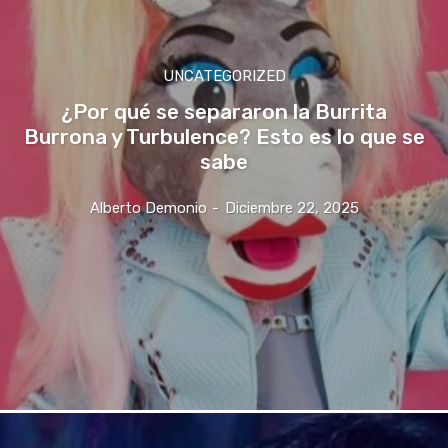
UNCATEGORIZED
¿Por qué se separaron la Burrita
Burrona y Turbulence? Esto es lo que se
sabe
Alberto Demonio
-
Diciembre 22, 2025