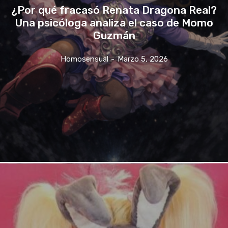
¿Por qué fracasó Renata Dragona Real?
Una psicóloga analiza el caso de Momo
Guzmán
Homosensual
-
Marzo 5, 2026