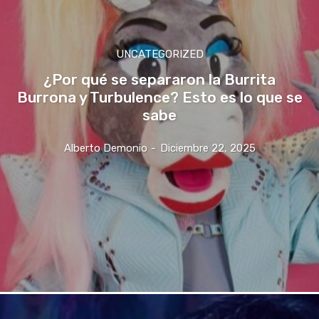
UNCATEGORIZED
¿Por qué se separaron la Burrita
Burrona y Turbulence? Esto es lo que se
sabe
Alberto Demonio
-
Diciembre 22, 2025