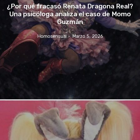
¿Por qué fracasó Renata Dragona Real?
Una psicóloga analiza el caso de Momo
Guzmán
Homosensual
-
Marzo 5, 2026