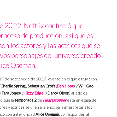
e 2022, Netflix confirmó que
roceso de producción, así que es
n los actores y las actrices que se
evos personajes del universo creado
lice Oseman.
 17 de septiembre de 2022), evento en el que estuvieron
(
Charlie Spring
),
Sebastian Croft
(
Ben Hope
) y
Will Gao
(
Tara Jones
) y
Kizzy Edgell
(
Darcy Olson
) al lado de
ó que la
temporada 2
de
Heartstopper
está en etapa de
res y actrices se unen al elenco para interpretar a los
icó con anterioridad
Alice Oseman
, corresponden al