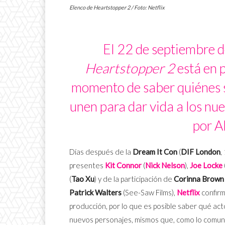
Elenco de Heartstopper 2 / Foto: Netflix
El 22 de septiembre d
Heartstopper 2
está en p
momento de saber quiénes so
unen para dar vida a los nu
por A
Días después de la
Dream It Con
(
DIF London
,
presentes
Kit Connor
(
Nick Nelson
),
Joe Locke
(
Tao Xu
) y de la participación de
Corinna Brown
Patrick Walters
(See-Saw Films),
Netflix
confirm
producción, por lo que es posible saber qué acto
nuevos personajes, mismos que, como lo comun