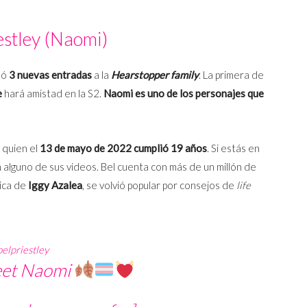
estley
(Naomi)
mó
3 nuevas entradas
a la
Hearstopper family
. La primera de
e
hará amistad en la S2.
Naomi es uno de los personajes que
, quien el
13 de mayo de 2022 cumplió 19 años
. Si estás en
n alguno de sus videos. Bel cuenta con más de un millón de
ica de
Iggy Azalea
, se volvió popular por consejos de
life
elpriestley
eet Naomi