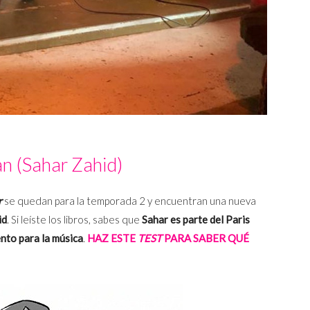
an (Sahar Zahid)
r
se quedan para la temporada 2 y encuentran una nueva
id
. Si leíste los libros, sabes que
Sahar es parte del Paris
ento para la música
.
HAZ ESTE
TEST
PARA SABER QUÉ