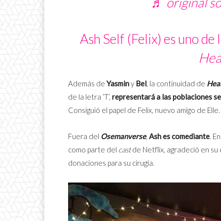
♬ original so
Ash Self
(Felix) es uno de 
Hea
Además de
Yasmin
y
Bel
, la continuidad de
Hea
de la letra ‘T’,
representará a las poblaciones s
Consiguió el papel de Felix, nuevo amigo de Elle.
Fuera del
Osemanverse
,
Ash es comediante
. E
como parte del
cast
de Netflix, agradeció en su 
donaciones para su cirugía.