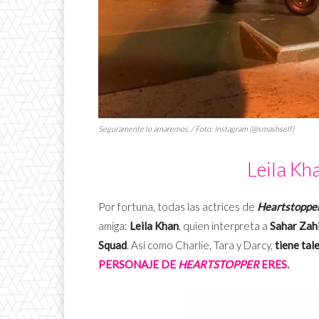
Seguramente lo amaremos. / Foto: Instagram (@smashself)
Leila Kh
Por fortuna, todas las actrices de
Heartstoppe
amiga:
Leila Khan
, quien interpreta a
Sahar Zah
Squad
. Así como Charlie, Tara y Darcy,
tiene tal
PERSONAJE DE
HEARTSTOPPER
ERES.