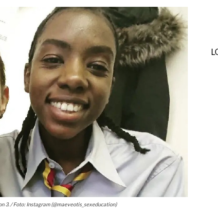
L
ion 3. / Foto: Instagram (@maeveotis_sexeducation)