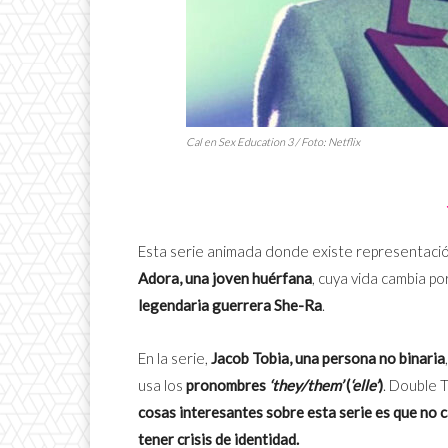
Cal en
Sex Education 3
/ Foto: Netflix
Esta serie animada donde existe representació
Adora, una joven huérfana
, cuya vida cambia p
legendaria guerrera She-Ra
.
En la serie,
Jacob Tobia, una persona no binaria
usa los
pronombres
‘they/them’
(
‘elle’
)
. Double 
cosas interesantes sobre esta serie es que no ca
tener crisis de identidad.