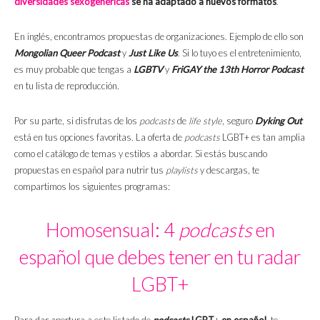
diversidades sexogenéricas
se ha adaptado a nuevos formatos
.
En inglés, encontramos propuestas de organizaciones. Ejemplo de ello son
Mongolian Queer Podcast
y
Just Like Us
. Si lo tuyo es el entretenimiento,
es muy probable que tengas a
LGBTV
y
FriGAY
the 13th Horror Podcast
en tu lista de reproducción.
Por su parte, si disfrutas de los
podcasts
de
life style
, seguro
Dyking Out
está en tus opciones favoritas. La oferta de
podcasts
LGBT+ es tan amplia
como el catálogo de temas y estilos a abordar. Si estás buscando
propuestas en español para nutrir tus
playlists
y descargas, te
compartimos los siguientes programas:
Homosensual: 4
podcasts
en
español que debes tener en tu radar
LGBT+