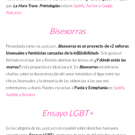
que
La Hora Trans
,
Prietologías
está en
Spotify
,
Anchor
y
Google
Podcasts
.
Bisexorras
Presentada como «la
podcast
»,
Bisexorras
es un proyecto de «2 señoras
bisexuales y feministas cansadas de la in(B)isibilidad»
. Si te gusta el
formato en el que Jen y Brenda abordan los temas en
¿Y dónde estás las
morras?
, esta propuesta es ideal para ti. En
Bisexorras
encontrarás
charlas sobre la deconstrucción del amor romántico, el ligue entre las
chicas bisexuales y la denuncia de las violencias a las que nos
enfrentamos a diario. Puedes escuchar a
Paola y Estephania
en
Spotify
,
Audible
y
Breaker
.
Ensayo LGBT+
En la categoría de los
podcasts
en español sobre derechos humanos