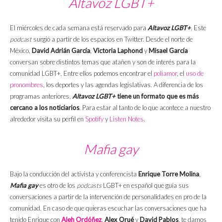
Altavoz LGBT+
El miércoles de cada semana está reservado para
Altavoz LGBT+
. Este
podcast
surgió a partir de los espacios en Twitter. Desde el norte de
México,
David Adrián García
,
Victoria Laphond
y
Misael García
conversan sobre distintos temas que atañen y son de interés para la
comunidad LGBT+. Entre ellos podemos encontrar el
poliamor
, el
uso de
pronombres
, los deportes y las agendas legislativas. A diferencia de los
programas anteriores,
Altavoz LGBT+
tiene un formato que es más
cercano a los noticiarios
. Para estar al tanto de lo que acontece a nuestro
alrededor visita su perfil en
Spotify
y
Listen Notes
.
Mafia gay
Bajo la conducción del activista y conferencista
Enrique Torre Molina
,
Mafia gay
es otro de los
podcasts
LGBT+ en español que guía sus
conversaciones a partir de la intervención de personalidades en pro de la
comunidad. En caso de que quieras escuchar las conversaciones que ha
tenido Enrique con
Aleh Ordóñez
,
Alex Orué
y
David Pablos
, te damos