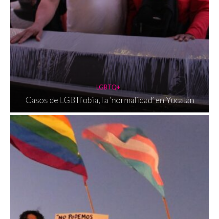
LGBTQ+
Casos de LGBTfobia, la ‘normalidad’ en Yucatán