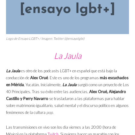
Logo de Ensayo LGBT+ / Imagen: Twitter (@ensayolgbt)
La Jaula
La Jaula
es otro de los podcasts LGBT+ en español que está bajo la
conducción de
Alex Orué
. Este es uno de los programas
más escuchados
en Mérida
, Yucatán. Inicialmente,
La Jaula
surgió como un proyecto de Los
40 Principales. Tras su éxito entre las audiencias,
Alex Orué, Alejandro
Castillo y Perry Navarro
se trasladaron a las plataformas para hablar
sobre matrimonio igualitario, salud mental y el discurso político en algunos
fenómenos de la cultura
pop
.
Las transmisiones en vivo son los día viernes a las 20:00 (hora de
México) en la plataforma
Twitch
. Si quieres hacer un maratón con los