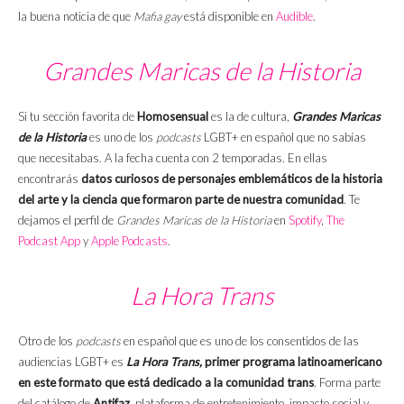
la buena noticia de que
Mafia gay
está disponible en
Audible
.
Grandes Maricas de la Historia
Si tu sección favorita de
Homosensual
es la de cultura,
Grandes Maricas
de la Historia
es uno de los
podcasts
LGBT+ en español que no sabías
que necesitabas. A la fecha cuenta con 2 temporadas. En ellas
encontrarás
datos curiosos de personajes emblemáticos de la historia
del arte y la ciencia que formaron parte de nuestra comunidad
. Te
dejamos el perfil de
Grandes Maricas de la Historia
en
Spotify
,
The
Podcast App
y
Apple Podcasts
.
La Hora Trans
Otro de los
podcasts
en español que es uno de los consentidos de las
audiencias LGBT+ es
La Hora Trans,
primer programa latinoamericano
en este formato que está dedicado a la comunidad trans
. Forma parte
del catálogo de
Antifaz
, plataforma de entretenimiento, impacto social y