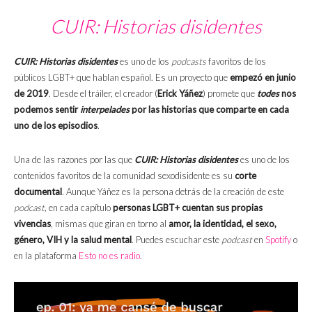
CUIR: Historias disidentes
CUIR: Historias disidentes
es uno de los
podcasts
favoritos de los
públicos LGBT+ que hablan español. Es un proyecto que
empezó en junio
de 2019
. Desde el tráiler, el creador (
Erick Yáñez
) promete que
todes
nos
podemos sentir
interpelades
por las historias que comparte en cada
uno de los episodios
.
Una de las razones por las que
CUIR: Historias disidentes
es uno de los
contenidos favoritos de la comunidad sexodisidente es su
corte
documental
. Aunque Yáñez es la persona detrás de la creación de este
podcast
, en cada capítulo
personas LGBT+ cuentan sus propias
vivencias
, mismas que giran en torno al
amor, la identidad, el sexo,
género, VIH y la salud mental
. Puedes escuchar este
podcast
en
Spotify
o
en la plataforma
Esto no es radio
.