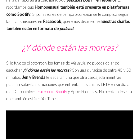
Para dar apertura a este listado de
podcasts
LGBT
+
en español
, te
recordamos que
Homosensual también está presente en plataformas
como Spotify
. Si por razones de tiempo o conexión se te complica seguir
las transmisiones en
Facebook
, queremos decirte que
nuestras charlas
también están en formato de
podcast
.
¿Y dónde están las morras?
Si lo tuyo es el cotorreo y los temas de
life style
, no puedes dejar de
escuchar
¿Y dónde están las morras?
Con una duración de entre 40 y 50
minutos,
Jen y Brenda
te sacarán una que otra carcajada mientras
platican sobre las situaciones que enfrentan las chicas LBT+ en su día a
día. Disponible en
Facebook
,
Spotify
y Apple Podcasts. No pierdas de vista
que también está en YouTube: