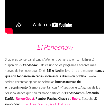
El Panoshow
Si quieres conservar el tono
chill
en una conversación, también está
disponible
El Panoshow
. Este es uno de los programas sonoros más
nuevos de Homosensual. En él,
Mil e Itzel
te llevarán de la mano en
temas
que son tendencia en redes sociales y la discusión pública
. También
podrás encontrar episodios sobre las
buenas nuevas del
entretenimiento
. Siempre cuentan con
invitades
de lujo. Algunas de las
personalidades que han formado parte de
El Panoshow
son
Armando
Espitia
,
Renee Goust
,
Pambo
,
Paulina Chavira
y
Rubio
. Escucha
El
Panoshow
en
Facebook
,
Spotify y
Apple Podcasts.