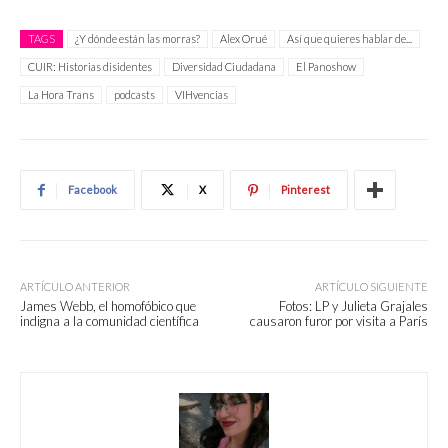
TAGS
¿Y dónde están las morras?
Alex Orué
Así que quieres hablar de...
CUIR: Historias disidentes
Diversidad Ciudadana
El Panoshow
La Hora Trans
podcasts
VIHvencias
Facebook
X
Pinterest
ARTÍCULO ANTERIOR
ARTÍCULO SIGUIENTE
James Webb, el homofóbico que
Fotos: LP y Julieta Grajales
indigna a la comunidad científica
causaron furor por visita a París