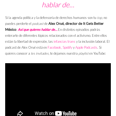
hablar de…
Si la agenda política y la defensoría de derechos humanos son tu
top
, no
puedes perderte el
podcast
de
Alex Orué, director de It Gets Better
México
:
Así que quieres hablar de…
En distintos episodios podrás
enterarte de diferentes tópicos relacionados con el activismo. Entre ellos
están la libertad de expresión, las
infancias trans
y la inclusión laboral. El
podcast de Alex Orué está en
Facebook,
Spotify
y
Apple Podcasts
. Si
quieres conocer a
les invitades
, te dejamos nuestra
playlist
en YouTube: