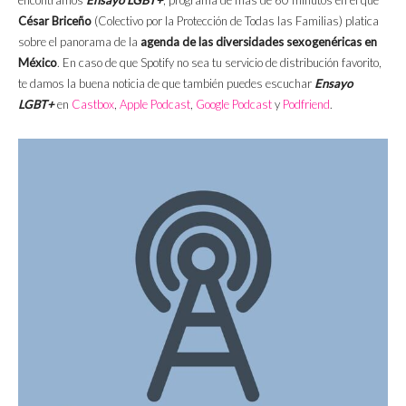
encontramos
Ensayo LGBT+
, programa de más de 60 minutos en el que
César Briceño
(Colectivo por la Protección de Todas las Familias) platica
sobre el panorama de la
agenda de las diversidades sexogenéricas en
México
. En caso de que Spotify no sea tu servicio de distribución favorito,
te damos la buena noticia de que también puedes escuchar
Ensayo
LGBT+
en
Castbox
,
Apple Podcast
,
Google Podcast
y
Podfriend
.