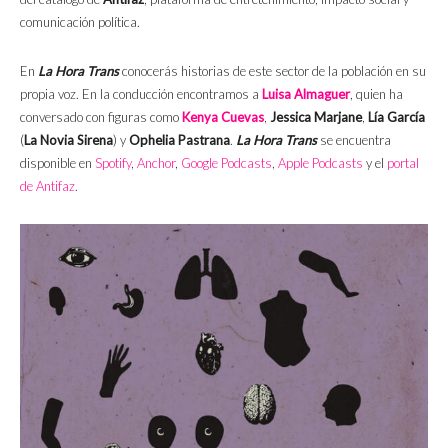
comunicación política.
En
La Hora Trans
conocerás historias de este sector de la población en su
propia voz. En la conducción encontramos a
Luisa Almaguer
, quien ha
conversado con figuras como
Kenya Cuevas
,
Jessica Marjane
,
Lía García
(
La Novia Sirena
) y
Ophelia Pastrana
.
La Hora Trans
se encuentra
disponible en
Spotify
,
Anchor
,
Google Podcasts
,
Apple Podcasts
y el
portal
de Antifaz
.