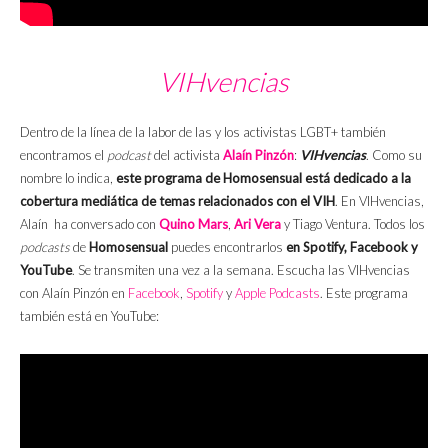
VIHvencias
Dentro de la línea de la labor de las y los activistas LGBT+ también
encontramos el
podcast
del activista
Alaín Pinzón
:
VIHvencias
. Como su
nombre lo indica,
este programa de Homosensual está dedicado a la
cobertura mediática de temas relacionados con el VIH
. En VIHvencias,
Alaín ha conversado con
Quino Mars
,
Ari Vera
y Tiago Ventura. Todos los
podcasts
de
Homosensual
puedes encontrarlos
en Spotify, Facebook y
YouTube
. Se transmiten una vez a la semana. Escucha las VIHvencias
con Alaín Pinzón en
Facebook
,
Spotify
y
Apple Podcasts
. Este programa
también está en YouTube: