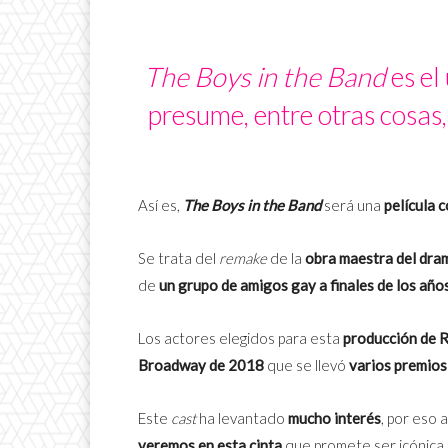
The Boys in the Band
es el
presume, entre otras cosas
Así es,
The Boys in the Band
será una
película 
Se trata del
remake
de la
obra maestra del dr
de
un grupo de amigos gay a finales de los año
Los actores elegidos para esta
producción de 
Broadway de 2018
que se llevó
varios premios
Este
cast
ha levantado
mucho interés
, por eso 
veremos en esta cinta
que promete ser icónica.