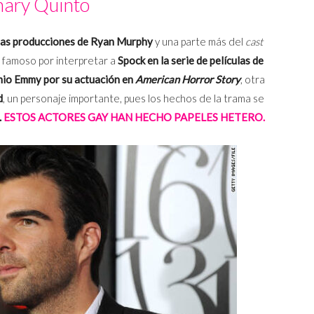
ary Quinto
 las producciones de Ryan Murphy
y una parte más del
cast
 famoso por interpretar a
Spock en la serie de películas de
io Emmy por su actuación en
American Horror Story
, otra
d
, un personaje importante, pues los hechos de la trama se
.
ESTOS ACTORES GAY HAN HECHO PAPELES HETERO.