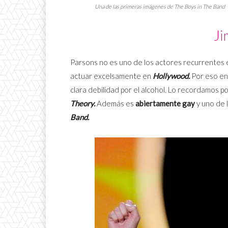
Una de las primeras imágenes de
The Boys in The Band
Ji
Parsons no es uno de los actores recurrentes 
actuar excelsamente en
Hollywood.
Por eso en
clara debilidad por el alcohol. Lo recordamos p
Theory.
Además es
abiertamente gay
y uno de 
Band.