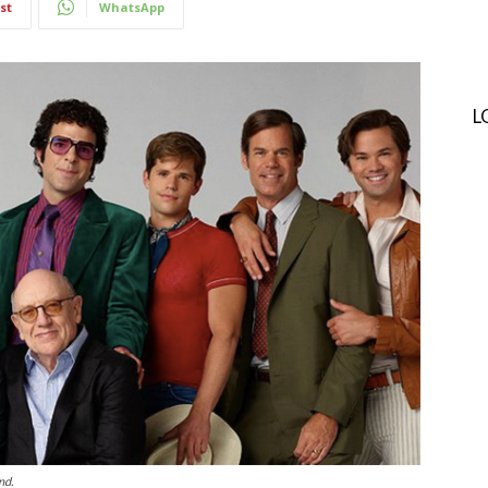
st
WhatsApp
L
nd.