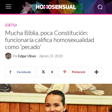
LGBTQ+
Mucha Biblia, poca Constitución:
funcionaria califica homosexualidad
como ‘pecado’
Por
Edgar Ulises
Agosto 24, 2020
Facebook
X
Pinterest