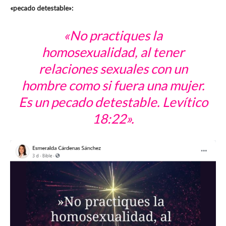
«pecado detestable»:
«No practiques la
homosexualidad, al tener
relaciones sexuales con un
hombre como si fuera una mujer.
Es un pecado detestable. Levítico
18:22».