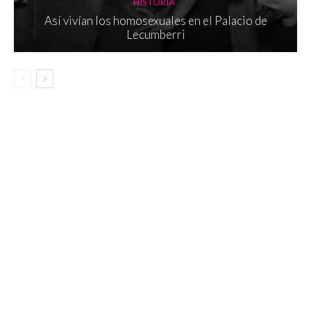
HISTORIA
Así vivían los homosexuales en el Palacio de
Lecumberri