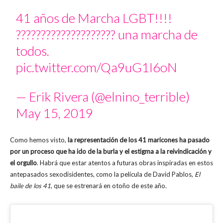
41 años de Marcha LGBT!!!!
?️‍??️‍??️‍??️‍??️‍??️‍??️‍??️‍??️‍??️‍? una marcha de
todos.
pic.twitter.com/Qa9uG1I6oN
— Erik Rivera (@elnino_terrible)
May 15, 2019
Como hemos visto,
la representación de los 41 maricones ha pasado
por un proceso que ha ido de la burla y el estigma a la reivindicación y
el orgullo
. Habrá que estar atentos a futuras obras inspiradas en estos
antepasados sexodisidentes, como la película de David Pablos,
El
baile de los 41
, que se estrenará en otoño de este año.