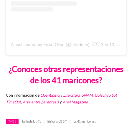
on
A post shared by Felix D’Eon (@felixdeon)
Sep 13, 2019 at 9:25am PDT
¿Conoces otras representaciones
de los 41 maricones?
Con información de
OpenEdition
,
Literatura UNAM
,
Colectivo Sol
,
TimeOut
,
Arte entre paréntesis
y
Anal Magazine
TAGS
baile de los 41
historia LGBT
los 41 maricones