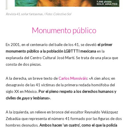
Revista
41, soñar fantasmas
. / Foto: Colectivo Sol
Monumento público
En 2001, en el centenario del baile de los 41, se develó
el primer
monumento público a la población LGBTTTI mexicana
en la
explanada del Centro Cultural José Martí. Se trata de una placa que
consta de dos piezas.
A la derecha, un breve texto de
Carlos Monsiváis
: «A cien años; en
desagravio de las 41 víctimas de la primera redada homófoba del
siglo XX en México.
Por el pleno respeto a los derechos humanos y
civiles de
gays
y lesbianas
».
A la izquierda, un relieve en bronce del escultor Reynaldo Velázquez
Zebadúa que representa el número 41 formado por las figuras de dos
hombres desnudos.
Ambos hacen ‘un cuatro’, como el que la policía