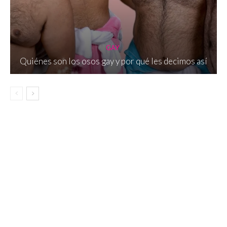
GAY
Quiénes son los osos gay y por qué les decimos así