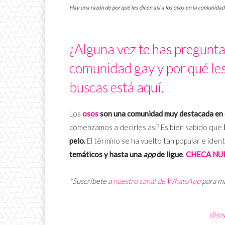
Hay una razón de por qué les dicen así a los osos en la comunidad 
¿Alguna vez te has pregunta
comunidad gay y por qué les
buscas está aquí.
Los
osos
son una comunidad muy destacada en 
comenzamos a decirles así? Es bien sabido que
pelo.
El término se ha vuelto tan popular e ide
temáticos y hasta una
app
de ligue
.
CHECA NUE
*Suscríbete a
nuestro canal de WhatsApp
para m
@so