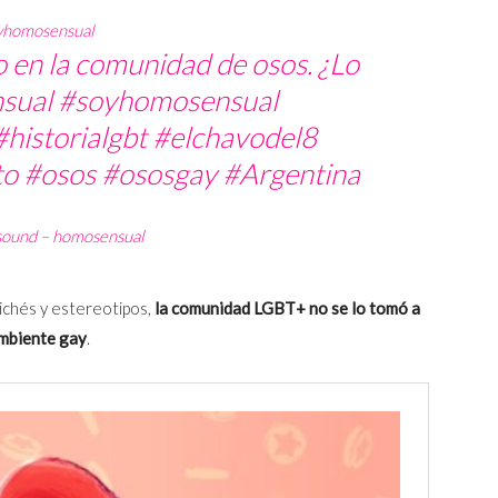
yhomosensual
no en la comunidad de osos. ¿Lo
sual
#soyhomosensual
#historialgbt
#elchavodel8
to
#osos
#ososgay
#Argentina
sound – homosensual
lichés y estereotipos,
la comunidad LGBT+ no se lo tomó a
ambiente gay
.