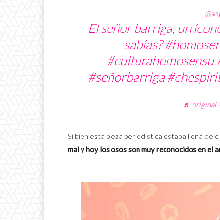
@so
El señor barriga, un íco
sabías?
#homosen
#culturahomosensu
#señorbarriga
#chespiri
♬ original 
Si bien esta pieza periodística estaba llena de c
mal y hoy los osos son muy reconocidos en el 