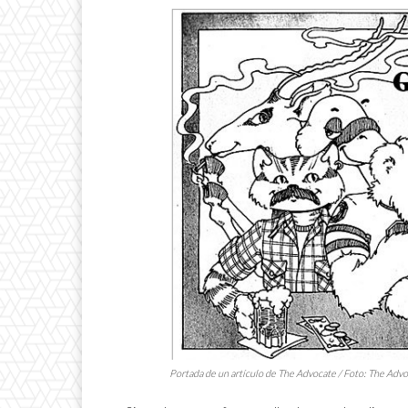
Portada de un artículo de
The Advocate
/ Foto:
The Advo