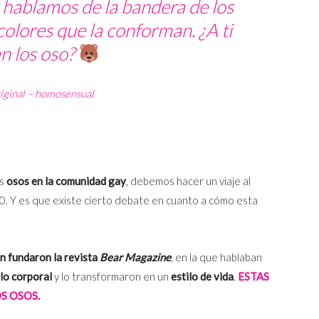
 hablamos de la bandera de los
 colores que la conforman. ¿A ti
an los oso?
iginal – homosensual
os
osos en la comunidad gay
, debemos hacer un viaje al
70. Y es que existe cierto debate en cuanto a cómo esta
on
fundaron la revista
Bear Magazine
, en la que hablaban
lo corporal
y lo transformaron en un
estilo de vida
.
ESTAS
S OSOS.