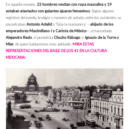
En aquella reunión,
22 hombres vestían con ropa masculina y 19
estaban ataviados con galantes ajuares femeninos
. Según algunos
registros del evento, testigos y rumores de antaño, entre los asistentes se
encontraban
Antonio Adalid
o ‘Toña la mamonera’ —
ahijado de los
emperadores Maximiliano I y Carlota de México
—, el hacendado
Alejandro Redo
, el periodista
Chucho Rábago
, e
Ignacio de la Torre y
Mier
, de quien hablaremos más adelante.
MIRA ESTAS
REPRESENTACIONES DEL BAILE DE LOS 41 EN LA CULTURA
MEXICANA.