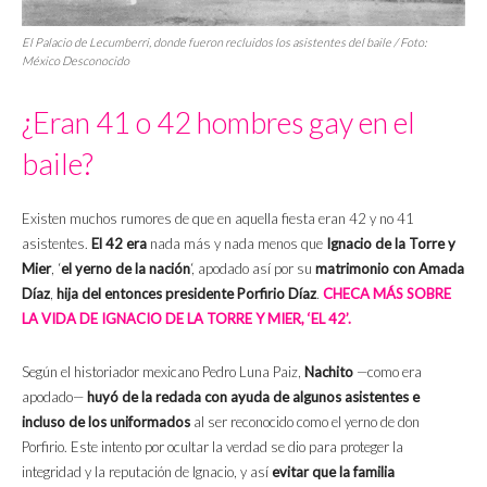
El Palacio de Lecumberri, donde fueron recluidos los asistentes del baile / Foto:
México Desconocido
¿Eran 41 o 42 hombres gay en el
baile?
Existen muchos rumores de que en aquella fiesta eran 42 y no 41
asistentes.
El 42 era
nada más y nada menos que
Ignacio de la Torre y
Mier
, ‘
el yerno de la nación
‘, apodado así por su
matrimonio con Amada
Díaz
,
hija del entonces presidente
Porfirio Díaz
.
CHECA MÁS SOBRE
LA VIDA DE IGNACIO DE LA TORRE Y MIER, ‘EL 42’.
Según el historiador mexicano Pedro Luna Paiz,
Nachito
—como era
apodado—
huyó de la redada con ayuda de algunos asistentes e
incluso de los uniformados
al ser reconocido como el yerno de don
Porfirio. Este intento por ocultar la verdad se dio para proteger la
integridad y la reputación de Ignacio, y así
evitar que la familia