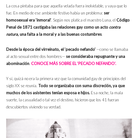
La cosa pintaba para que aquella velada fuera inolvidable, y vaya que lo
fue. En medio de ese ambiente festivo había un problema:
ser
homosexual era ‘inmoral’
. Según nos platica el maestro Luna, el
Código
Penal de 1871 castigaba las relaciones gay como un acto
contra
natura,
una falta a la moral y a las buenas costumbres
.
Desde la época del virreinato, el ‘pecado nefando’
—como se llamaba
al acto sexual entre dos hombres—
se consideraba repugnante y una
abominación
.
CONOCE MÁS SOBRE EL ‘PECADO NEFANDO’.
Y sí, quizá no era la primera vez que la comunidad gay de principios del
siglo XX se reunía.
Todo se organizaba con suma discreción, ya que
muchos de los asistentes tenían esposa e hijos.
Esa noche, la mala
suerte, la casualidad o tal vez el destino, hicieron que los 41 fueran
descubiertos viviendo su verdad.