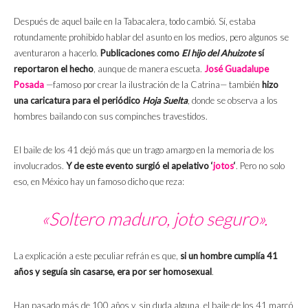
Después de aquel baile en la Tabacalera, todo cambió. Sí, estaba
rotundamente prohibido hablar del asunto en los medios, pero algunos se
aventuraron a hacerlo.
Publicaciones como
El hijo del Ahuizote
sí
reportaron el hecho
, aunque de manera escueta.
José Guadalupe
Posada
—famoso por crear la ilustración de la Catrina— también
hizo
una caricatura para el periódico
Hoja Suelta
, donde se observa a los
hombres bailando con sus compinches travestidos.
El baile de los 41 dejó más que un trago amargo en la memoria de los
involucrados.
Y de este evento surgió el apelativo ‘
jotos
‘
. Pero no solo
eso, en México hay un famoso dicho que reza:
«Soltero maduro, joto seguro».
La explicación a este peculiar refrán es que,
si un hombre cumplía 41
años y seguía sin casarse, era por ser homosexual
.
Han pasado más de 100 años y, sin duda alguna, el baile de los 41 marcó