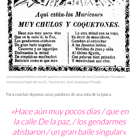
Una nota periodística donde aparece una ilustración de José Guadalupe Posada en
referencia al baile de los 41. / Ilustración: José Guadalupe Posada
Para concluir dejamos unas palabras de una nota de la época:
«Hace aún muy pocos días / que en
la calle De la paz, / los gendarmes
atisbaron / un gran baile singular».