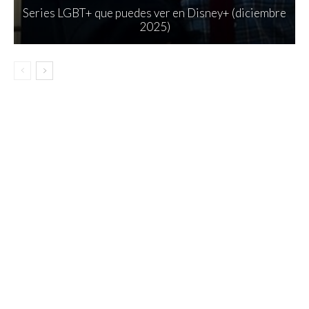
Series LGBT+ que puedes ver en Disney+ (diciembre
2025)