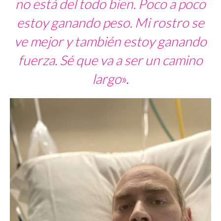
no está del todo bien. Poco a poco
estoy ganando peso. Mi rostro se
ve mejor y también estoy ganando
fuerza. Sé que va a ser un camino
largo
».