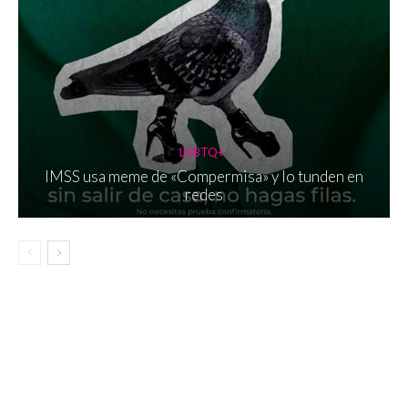
LGBTQ+
IMSS usa meme de «Compermisa» y lo tunden en
redes