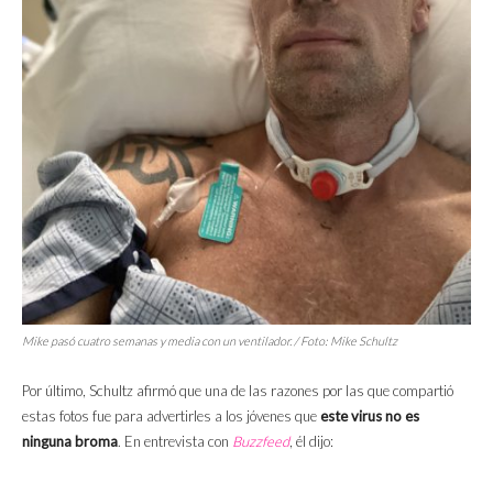
Mike pasó cuatro semanas y media con un ventilador. / Foto: Mike Schultz
Por último, Schultz afirmó que una de las razones por las que compartió
estas fotos fue para advertirles a los jóvenes que
este virus no es
ninguna broma
. En entrevista con
Buzzfeed
, él dijo: