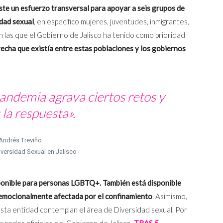
te un esfuerzo transversal para apoyar a seis grupos de
idad sexual
, en específico mujeres, juventudes, inmigrantes,
n las que el Gobierno de Jalisco ha tenido como prioridad
brecha que existía entre estas poblaciones y los gobiernos
andemia agrava ciertos retos y
 la respuesta».
Andrés Treviño
iversidad Sexual en Jalisco
sponible para personas LGBTQ+. También está disponible
a emocionalmente afectada por el confinamiento
. Asimismo,
sta entidad contemplan el área de Diversidad sexual. Por
 redes oficiales del Gobierno de Jalisco.
TRAS 5