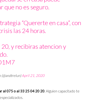
ar que no es seguro.
strategia “Quererte en casa”, con
risis las 24 horas.
20, y recibiras atencion y
do.
oO1M7
o (@andtrelun)
April 21, 2020
r al 075 o al 33 25 04 20 20
. Alguien capacitado te
especializados.