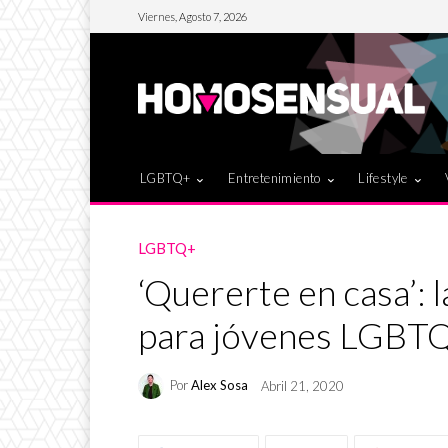
Viernes, Agosto 7, 2026
LGBTQ+
Entretenimiento
Lifestyle
LGBTQ+
‘Quererte en casa’: 
para jóvenes LGBT
Por
Alex Sosa
Abril 21, 2020