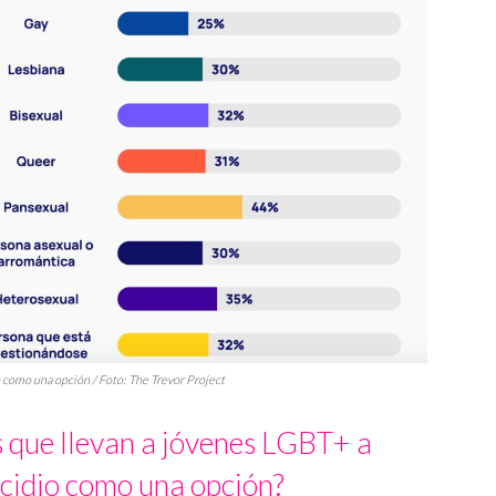
como una opción / Foto: The Trevor Project
s que llevan a jóvenes LGBT+ a
icidio como una opción?