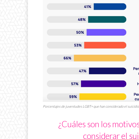
Porcentajes de juventudes LGBT+ que han considerado el suicidio 
¿Cuáles son los motivo
considerar el su