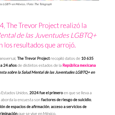
es LGBT+ en México. / Foto: The Telegraph
, The Trevor Project realizó la
Mental de las Juventudes LGBTQ+
on los resultados que arrojó.
ansversal,
The Trevor Project
recopiló datos de
10 635
 a 24 años
de distintos estados de la
República mexicana
sta sobre la Salud Mental de las Juventudes LGBTQ+ en
en Estados Unidos,
2024 fue el primero
en que se lleva a
e aborda la encuesta son
factores de riesgo de suicidio
,
ión de espacios de afirmación
,
acceso a servicios de
riminación
que se vive en México.