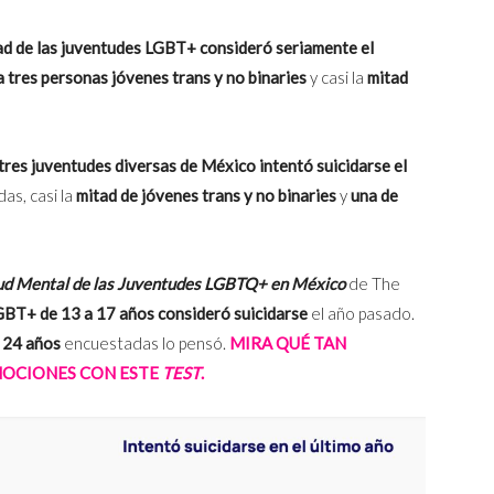
ad de las juventudes LGBT+ consideró seriamente el
 tres personas jóvenes trans y no binaries
y casi la
mitad
tres juventudes diversas de México intentó suicidarse el
as, casi la
mitad de jóvenes trans y no binaries
y
una de
lud Mental de las Juventudes LGBTQ+ en México
de The
GBT+ de 13 a 17 años consideró suicidarse
el año pasado.
 24 años
encuestadas lo pensó.
MIRA QUÉ TAN
MOCIONES CON ESTE
TEST
.