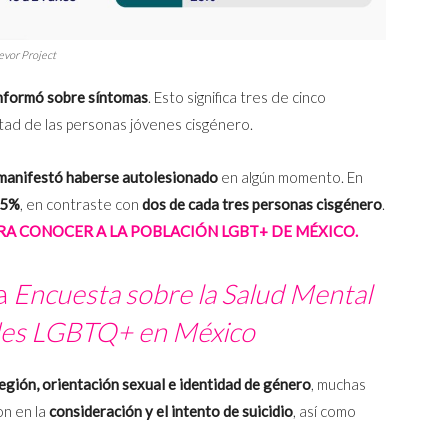
revor Project
informó sobre síntomas
. Esto significa tres de cinco
mitad de las personas jóvenes cisgénero.
 manifestó haberse autolesionado
en algún momento. En
 85%
, en contraste con
dos de cada tres personas cisgénero
.
RA CONOCER A LA POBLACIÓN LGBT+ DE MÉXICO.
la
Encuesta sobre la Salud Mental
des LGBTQ+ en México
región, orientación sexual e identidad de género
, muchas
on en la
consideración y el intento de suicidio
, así como