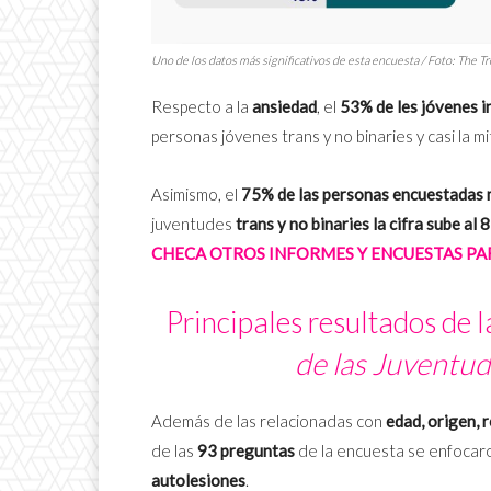
Uno de los datos más significativos de esta encuesta / Foto: The T
Respecto a la
ansiedad
, el
53% de les jóvenes 
personas jóvenes trans y no binaries y casi la 
Asimismo, el
75% de las personas encuestadas
juventudes
trans y no binaries la cifra sube al
CHECA OTROS INFORMES Y ENCUESTAS PA
Principales resultados de 
de las Juventu
Además de las relacionadas con
edad, origen, 
de las
93 preguntas
de la encuesta se enfocar
autolesiones
.