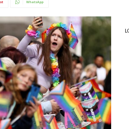
st
WhatsApp
L