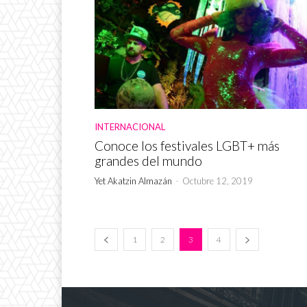
INTERNACIONAL
Conoce los festivales LGBT+ más
grandes del mundo
Yet Akatzin Almazán
-
Octubre 12, 2019
1
2
3
4