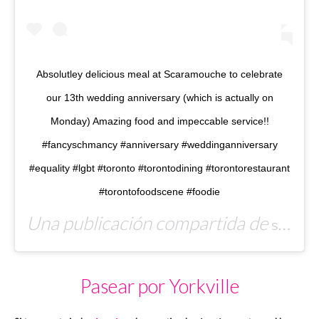
Absolutley delicious meal at Scaramouche to celebrate
our 13th wedding anniversary (which is actually on
Monday) Amazing food and impeccable service!!
#fancyschmancy #anniversary #weddinganniversary
#equality #lgbt #toronto #torontodining #torontorestaurant
#torontofoodscene #foodie
Una publicación compartida de
(@
Stuart
Pasear por Yorkville