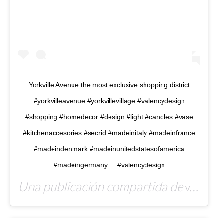
Yorkville Avenue the most exclusive shopping district
#yorkvilleavenue #yorkvillevillage #valencydesign
#shopping #homedecor #design #light #candles #vase
#kitchenaccesories #secrid #madeinitaly #madeinfrance
#madeindenmark #madeinunitedstatesofamerica
#madeingermany . . #valencydesign
Una publicación compartida de
Valency Design