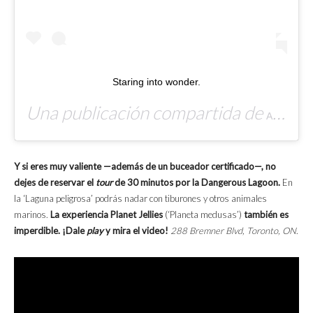
Staring into wonder.
Una publicación compartida de
Aryeh Alex
Y si eres muy valiente —además de un buceador certificado—, no
dejes de reservar el
tour
de 30 minutos por la Dangerous Lagoon.
En
la ‘Laguna peligrosa’ podrás nadar con tiburones y otros animales
marinos.
La experiencia Planet Jellies
(‘Planeta medusas’)
también es
imperdible. ¡Dale
play
y mira el video!
288 Bremner Blvd, Toronto, ON
.