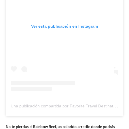
Ver esta publicación en Instagram
U
na publicación compartida por Favorite Travel Destinations ™ (@favoritetravel)
No te pierdas el Rainbow Reef, un colorido arrecife donde podrás