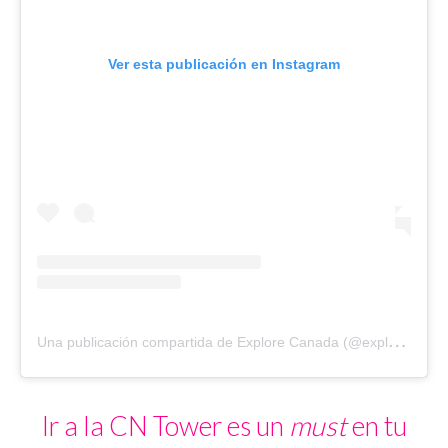
Ver esta publicación en Instagram
U
na publicación compartida de Explore Canada (@explorecanada)
Ir a la CN Tower es un
must
en tu