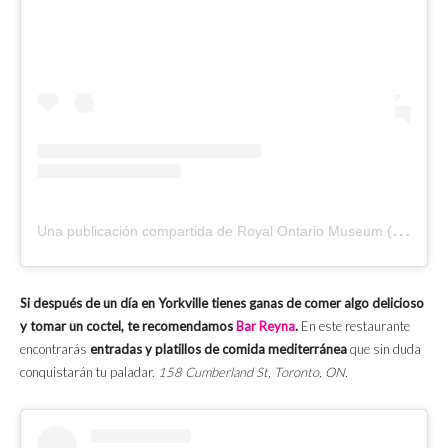
U
na publicación compartida de Royal Ontario Museum (@romtoronto)
Si después de un día en Yorkville tienes ganas de comer algo delicioso
y tomar un coctel, te recomendamos
Bar Reyna
.
En este restaurante
encontrarás
entradas y platillos de comida mediterránea
que sin duda
conquistarán tu paladar.
158 Cumberland St, Toronto, ON.