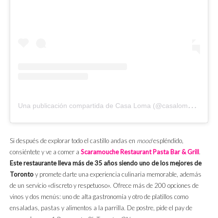
U
na publicación compartida de Casa Loma (@casalomatoronto)
Si después de explorar todo el castillo andas en
mood
espléndido,
consiéntete y ve a comer a
Scaramouche Restaurant Pasta Bar & Grill
.
Este restaurante lleva más de 35 años siendo uno de los mejores de
Toronto
y promete darte una experiencia culinaria memorable, además
de un servicio «discreto y respetuoso». Ofrece más de 200 opciones de
vinos y dos menús: uno de alta gastronomía y otro de platillos como
ensaladas, pastas y alimentos a la parrilla. De postre, pide el pay de