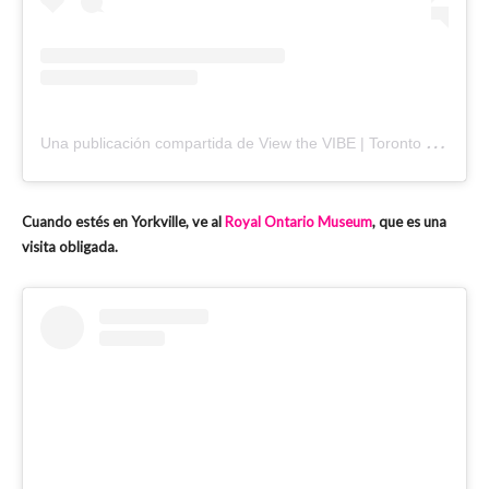
U
na publicación compartida de View the VIBE | Toronto (@viewthevibe)
Cuando estés en Yorkville, ve al
Royal Ontario Museum
, que es una
visita obligada.