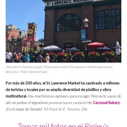
¡No todo en Toronto es gay! Tienes que visitar el St Lawrence Market para comer
delicioso. / Foto: Homosensual
Por más de 200 años, el St. Lawrence Market ha cautivado a millones
de turistas y locales por su amplia diversidad de platillos y vibra
multicultural.
Hay muchísimas opciones para escoger. Pero no te vayas de
ahí sin probar el legendario
peameal bacon sandwich
de
Carousel Bakery
.
¡Es el mejor de Toronto!
93 Front St E, Toronto, ON
.
Tomar mil fotos en el Ripley’s