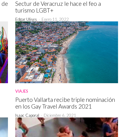
 de
Sectur de Veracruz le hace el feo a
turismo LGBT+
Edgar Ulises
-
Enero 11, 2022
VIAJES
Puerto Vallarta recibe triple nominación
en los Gay Travel Awards 2021
Isaac Caporal
-
Diciembre 6, 2021