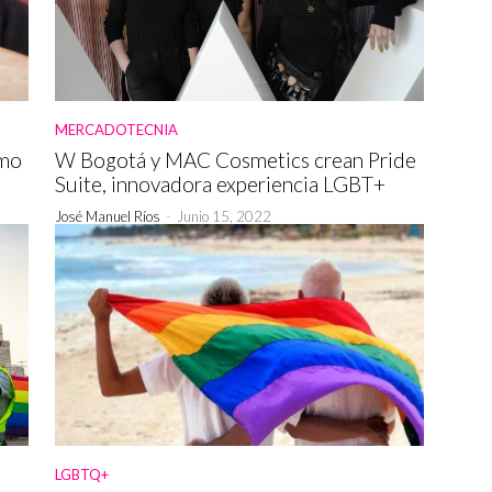
MERCADOTECNIA
smo
W Bogotá y MAC Cosmetics crean Pride
Suite, innovadora experiencia LGBT+
José Manuel Ríos
-
Junio 15, 2022
LGBTQ+