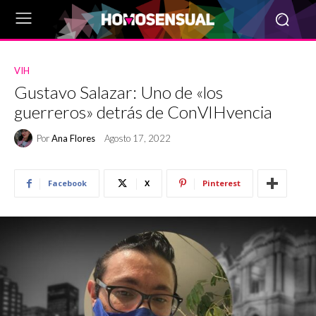
VIH
Gustavo Salazar: Uno de «los
guerreros» detrás de ConVIHvencia
Por
Ana Flores
Agosto 17, 2022
Facebook
X
Pinterest