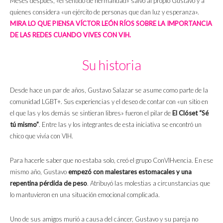
Meses después, «el sentido de hermandad» salvó al propio Gustavo y a
quienes considera «un ejército de personas que dan luz y esperanza».
MIRA LO QUE PIENSA VÍCTOR LEÓN RÍOS SOBRE LA IMPORTANCIA
DE LAS REDES CUANDO VIVES CON VIH.
Su historia
Desde hace un par de años, Gustavo Salazar se asume como parte de la
comunidad LGBT+. Sus experiencias y el deseo de contar con «un sitio en
el que las y los demás se sintieran libres» fueron el pilar de
El Clóset “Sé
tú mismo”
. Entre las y los integrantes de esta iniciativa se encontró un
chico que vivía con VIH.
Para hacerle saber que no estaba solo, creó el grupo ConVIHvencia. En ese
mismo año, Gustavo
empezó con malestares estomacales y una
repentina pérdida de peso
. Atribuyó las molestias a circunstancias que
lo mantuvieron en una situación emocional complicada.
Uno de sus amigos murió a causa del cáncer, Gustavo y su pareja no