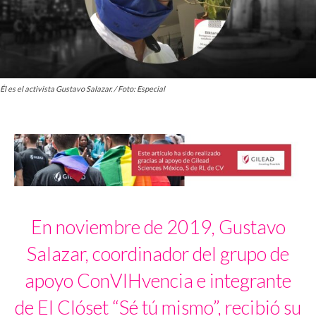
Él es el activista Gustavo Salazar. / Foto: Especial
En noviembre de 2019, Gustavo
Salazar, coordinador del grupo de
apoyo ConVIHvencia e integrante
de El Clóset “Sé tú mismo”, recibió su