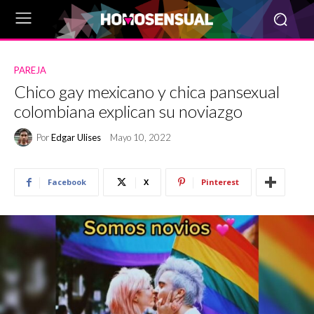
PAREJA
Chico gay mexicano y chica pansexual
colombiana explican su noviazgo
Por
Edgar Ulises
Mayo 10, 2022
Facebook
X
Pinterest