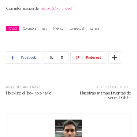
Con información de
TikTok (@xtiianzech)
TAGS
Colombia
gay
México
pansexual
pareja
Facebook
X
Pinterest
ARTÍCULO ANTERIOR
ARTÍCULO SIGUIENTE
No existe el ‘look no binario’
Nuestras mamás favoritas de
series LGBT+