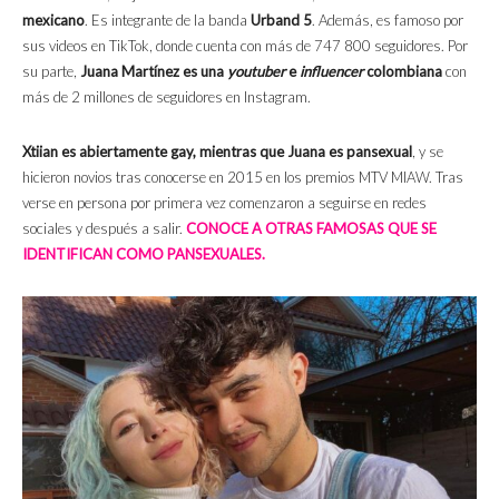
mexicano
. Es integrante de la banda
Urband 5
. Además, es famoso por
sus videos en TikTok, donde cuenta con más de 747 800 seguidores. Por
su parte,
Juana Martínez es una
youtuber
e
influencer
colombiana
con
más de 2 millones de seguidores en Instagram.
Xtiian es abiertamente gay, mientras que Juana es pansexual
, y se
hicieron novios tras conocerse en 2015 en los premios MTV MIAW. Tras
verse en persona por primera vez comenzaron a seguirse en redes
sociales y después a salir.
CONOCE A OTRAS FAMOSAS QUE SE
IDENTIFICAN COMO PANSEXUALES.