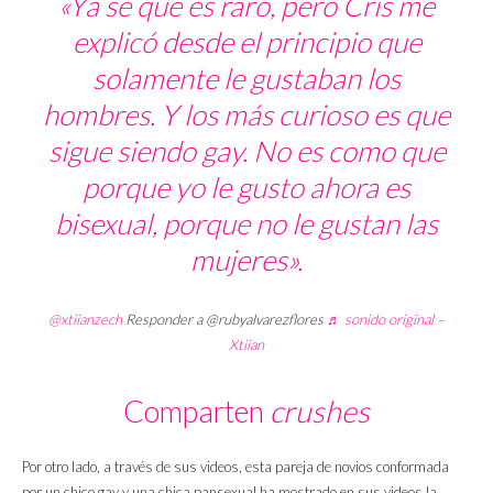
«Ya sé que es raro, pero Cris me
explicó desde el principio que
solamente le gustaban los
hombres. Y los más curioso es que
sigue siendo gay. No es como que
porque yo le gusto ahora es
bisexual, porque no le gustan las
mujeres».
@xtiianzech
Responder a @rubyalvarezflores
♬ sonido original –
Xtiian
Comparten
crushes
Por otro lado, a través de sus videos, esta pareja de novios conformada
por un chico gay y una chica pansexual ha mostrado en sus videos la