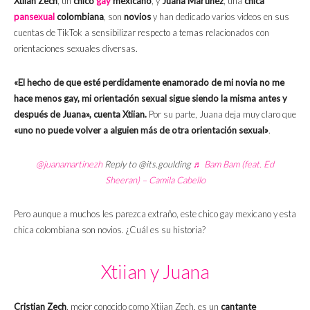
Xtiian Zech
, un
chico
gay
mexicano
, y
Juana Martínez
, una
chica
pansexual
colombiana
, son
novios
y han dedicado varios videos en sus
cuentas de TikTok a sensibilizar respecto a temas relacionados con
orientaciones sexuales diversas.
«El hecho de que esté perdidamente enamorado de mi novia no me
hace menos gay, mi orientación sexual sigue siendo la misma antes y
después de Juana», cuenta Xtiian
.
Por su parte, Juana deja muy claro que
«uno no puede volver a alguien más de otra orientación sexual»
.
@juanamartinezh
Reply to @its.goulding
♬ Bam Bam (feat. Ed
Sheeran) – Camila Cabello
Pero aunque a muchos les parezca extraño, este chico gay mexicano y esta
chica colombiana son novios. ¿Cuál es su historia?
Xtiian y Juana
Cristian Zech
, mejor conocido como Xtiian Zech, es un
cantante