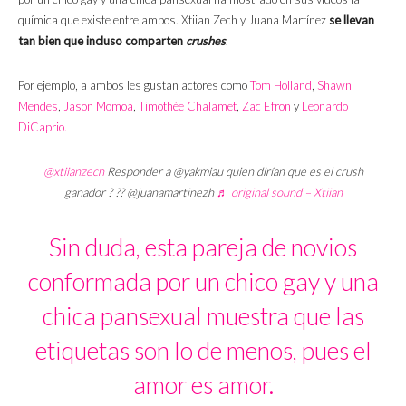
química que existe entre ambos. Xtiian Zech y Juana Martínez
se llevan
tan bien que incluso comparten
crushes
.
Por ejemplo, a ambos les gustan actores como
Tom Holland
,
Shawn
Mendes
,
Jason Momoa
,
Timothée Chalamet
,
Zac Efron
y
Leonardo
DiCaprio.
@xtiianzech
Responder a @yakmiau quien dirían que es el crush
ganador ? ?? @juanamartinezh
♬ original sound – Xtiian
Sin duda, esta pareja de novios
conformada por un chico gay y una
chica pansexual muestra que las
etiquetas son lo de menos, pues el
amor es amor.