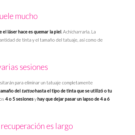
Duele mucho
e el láser hace es quemar la piel
. Achicharrarla. La
ntidad de tinta y el tamaño del tatuaje, así como de
varias sesiones
itarán para eliminar un tatuaje completamente
 tamaño del
tattoo
hasta el tipo de tinta que se utilizó o tu
nos
4 o 5 sesiones
y
hay que dejar pasar un lapso de 4 a 6
 recuperación es largo