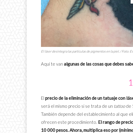
El láser desintegra las partículas de pigmentos en la piel. / Foto: E
Aquí te van
algunas de las cosas que debes sabe
1
El
precio de la eliminación de un tatuaje con lá
será el mismo precio si se trata de un
tattoo
de 
También depende del establecimiento al que elij
ofrecen este procedimiento.
El rango de preci
10 000 pesos. Ahora, multiplica eso por (mínimo