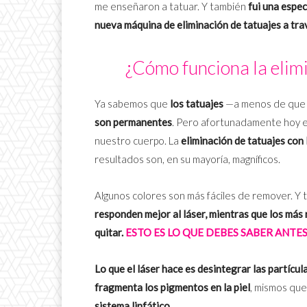
me enseñaron a tatuar. Y también
fui una espec
nueva máquina de eliminación de tatuajes a tra
¿Cómo funciona la elimi
Ya sabemos que
los tatuajes
—a menos de que t
son permanentes
. Pero afortunadamente hoy e
nuestro cuerpo. La
eliminación de tatuajes con 
resultados son, en su mayoría, magníficos.
Algunos colores son más fáciles de remover. Y t
responden mejor al láser, mientras que los má
quitar.
ESTO ES LO QUE DEBES SABER ANTES
Lo que el láser hace es desintegrar las partícula
fragmenta los pigmentos en la piel
, mismos qu
sistema linfático
.