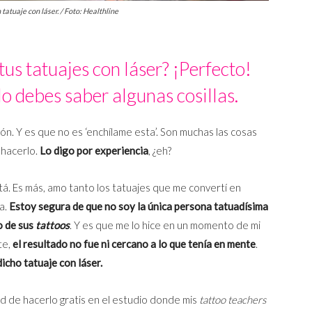
tatuaje con láser. / Foto: Healthline
us tatuajes con láser? ¡Perfecto!
o debes saber algunas cosillas.
ón. Y es que no es ‘enchílame esta’. Son muchas las cosas
 hacerlo.
Lo digo por experiencia
, ¿eh?
tá. Es más, amo tanto los tatuajes que me convertí en
a.
Estoy segura de que no soy la única persona tatuadísima
o de sus
tattoos
. Y es que me lo hice en un momento de mi
te,
el resultado no fue ni cercano a lo que tenía en mente
.
icho tatuaje con láser.
d de hacerlo gratis en el estudio donde mis
tattoo teachers