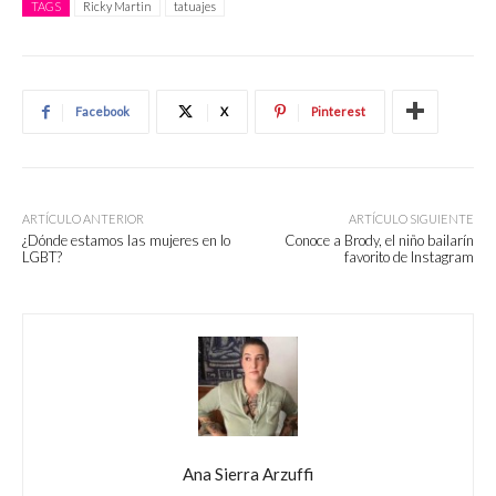
TAGS
Ricky Martin
tatuajes
Facebook
X
Pinterest
ARTÍCULO ANTERIOR
ARTÍCULO SIGUIENTE
¿Dónde estamos las mujeres en lo
Conoce a Brody, el niño bailarín
LGBT?
favorito de Instagram
Ana Sierra Arzuffi