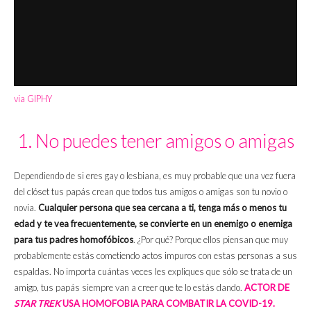
via GIPHY
1. No puedes tener amigos o amigas
Dependiendo de si eres gay o lesbiana, es muy probable que una vez fuera
del clóset tus papás crean que todos tus amigos o amigas son tu novio o
novia.
Cualquier persona que sea cercana a ti, tenga más o menos tu
edad y te vea frecuentemente, se convierte en un enemigo o enemiga
para tus padres homofóbicos
. ¿Por qué? Porque ellos piensan que muy
probablemente estás cometiendo actos impuros con estas personas a sus
espaldas. No importa cuántas veces les expliques que sólo se trata de un
amigo, tus papás siempre van a creer que te lo estás dando.
ACTOR DE
STAR TREK
USA HOMOFOBIA PARA COMBATIR LA COVID-19.