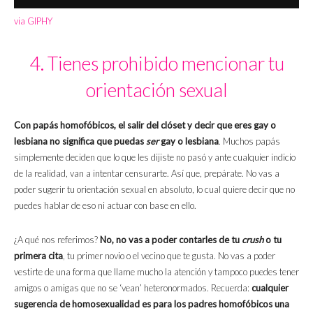
via GIPHY
4. Tienes prohibido mencionar tu
orientación sexual
Con papás homofóbicos, el salir del clóset y decir que eres gay o
lesbiana no significa que puedas
ser
gay o lesbiana
. Muchos papás
simplemente deciden que lo que les dijiste no pasó y ante cualquier indicio
de la realidad, van a intentar censurarte. Así que, prepárate. No vas a
poder sugerir tu orientación sexual en absoluto, lo cual quiere decir que no
puedes hablar de eso ni actuar con base en ello.
¿A qué nos referimos?
No, no vas a poder contarles de tu
crush
o tu
primera cita
, tu primer novio o el vecino que te gusta. No vas a poder
vestirte de una forma que llame mucho la atención y tampoco puedes tener
amigos o amigas que no se ‘vean’ heteronormados. Recuerda:
cualquier
sugerencia de homosexualidad es para los padres homofóbicos una