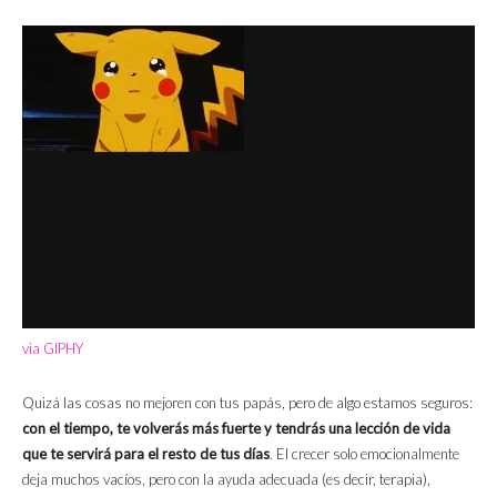
via GIPHY
Quizá las cosas no mejoren con tus papás, pero de algo estamos seguros:
con el tiempo, te volverás más fuerte y tendrás una lección de vida
que te servirá para el resto de tus días
. El crecer solo emocionalmente
deja muchos vacíos, pero con la ayuda adecuada (es decir, terapia),