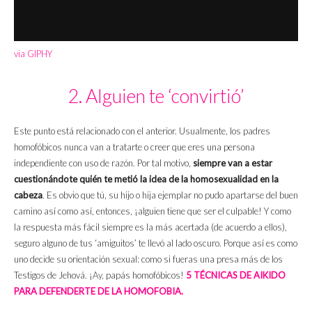
via GIPHY
2. Alguien te ‘convirtió’
Este punto está relacionado con el anterior. Usualmente, los padres
homofóbicos nunca van a tratarte o creer que eres una persona
independiente con uso de razón. Por tal motivo,
siempre van a estar
cuestionándote quién te metió la idea de la homosexualidad en la
cabeza
. Es obvio que tú, su hijo o hija ejemplar no pudo apartarse del buen
camino así como así, entonces, ¡alguien tiene que ser el culpable! Y como
la respuesta más fácil siempre es la más acertada (de acuerdo a ellos),
seguro alguno de tus ‘amiguitos’ te llevó al lado oscuro. Porque así es como
uno decide su orientación sexual: como si fueras una presa más de los
Testigos de Jehová. ¡Ay, papás homofóbicos!
5 TÉCNICAS DE AIKIDO
PARA DEFENDERTE DE LA HOMOFOBIA.