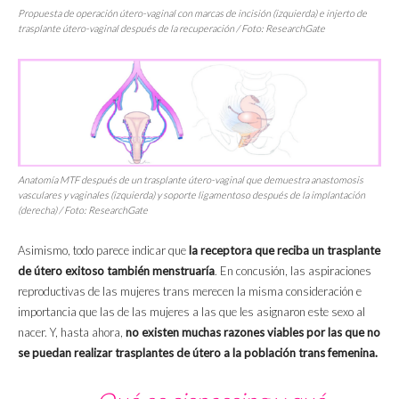
Propuesta de operación útero-vaginal con marcas de incisión (izquierda) e injerto de
trasplante útero-vaginal después de la recuperación / Foto: ResearchGate
Anatomía
MTF
después de un trasplante útero-vaginal que demuestra anastomosis
vasculares y vaginales (izquierda) y soporte ligamentoso después de la implantación
(derecha) / Foto: ResearchGate
Asimismo, todo parece indicar que
la receptora que reciba un trasplante
de útero exitoso también menstruaría
. En concusión, las aspiraciones
reproductivas de las mujeres trans merecen la misma consideración e
importancia que las de las mujeres a las que les asignaron este sexo al
nacer. Y, hasta ahora,
no existen muchas razones viables por las que no
se puedan realizar trasplantes de útero a la población trans femenina.