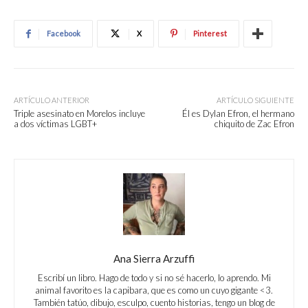
Facebook
X
Pinterest
ARTÍCULO ANTERIOR
ARTÍCULO SIGUIENTE
Triple asesinato en Morelos incluye
Él es Dylan Efron, el hermano
a dos víctimas LGBT+
chiquito de Zac Efron
Ana Sierra Arzuffi
Escribí un libro. Hago de todo y si no sé hacerlo, lo aprendo. Mi
animal favorito es la capibara, que es como un cuyo gigante <3.
También tatúo, dibujo, esculpo, cuento historias, tengo un blog de