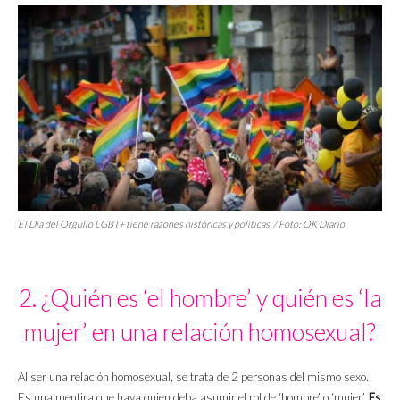
El Día del Orgullo LGBT+ tiene razones históricas y políticas. / Foto: OK Diario
2. ¿Quién es ‘el hombre’ y quién es ‘la
mujer’ en una relación homosexual?
Al ser una relación homosexual, se trata de 2 personas del mismo sexo.
Es una mentira que haya quien deba asumir el rol de ‘hombre’ o ‘mujer’.
Es