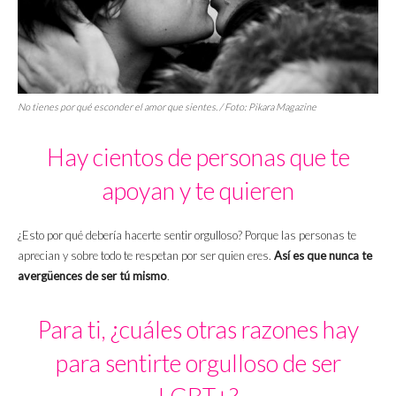
No tienes por qué esconder el amor que sientes. / Foto: Pikara Magazine
Hay cientos de personas que te
apoyan y te quieren
¿Esto por qué debería hacerte sentir orgulloso? Porque las personas te
aprecian y sobre todo te respetan por ser quien eres.
Así es que nunca te
avergüences de ser tú mismo
.
Para ti, ¿cuáles otras razones hay
para sentirte orgulloso de ser