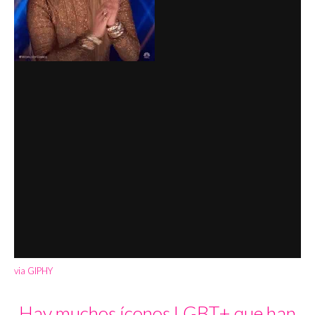
via GIPHY
Hay muchos íconos LGBT+ que han