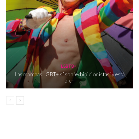
LGBTQ+
Las marchas LGBT+ sí son ‘exhibicionistas’ y está
bien