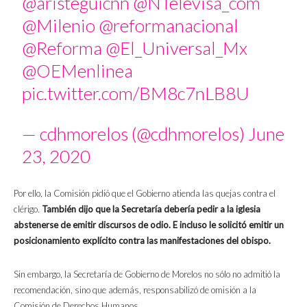
@aristeguicnn
@NTelevisa_com
@Milenio
@reformanacional
@Reforma
@El_Universal_Mx
@OEMenlinea
pic.twitter.com/BM8c7nLB8U
— cdhmorelos (@cdhmorelos)
June
23, 2020
Por ello, la Comisión pidió que el Gobierno atienda las quejas contra el
clérigo.
También dijo que la Secretaría debería pedir a la iglesia
abstenerse de emitir discursos de odio. E incluso le solicitó emitir un
posicionamiento explícito contra las manifestaciones del obispo.
Sin embargo, la Secretaría de Gobierno de Morelos no sólo no admitió la
recomendación, sino que además, responsabilizó de omisión a la
Comisión de Derechos Humanos.