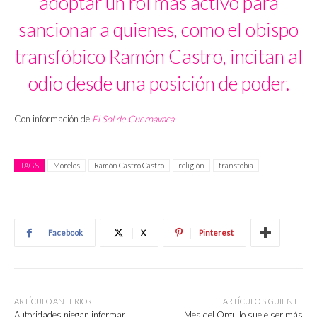
adoptar un rol más activo para
sancionar a quienes, como el obispo
transfóbico Ramón Castro, incitan al
odio desde una posición de poder.
Con información de
El Sol de Cuernavaca
TAGS
Morelos
Ramón Castro Castro
religión
transfobia
Facebook
X
Pinterest
ARTÍCULO ANTERIOR
ARTÍCULO SIGUIENTE
Autoridades niegan informar
Mes del Orgullo suele ser más