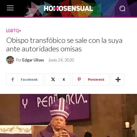
LGBTQ+
Obispo transfóbico se sale con la suya
ante autoridades omisas
Por
Edgar Ulises
Junio 24, 2020
Facebook
X
Pinterest