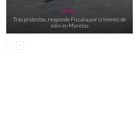
LGBTQ+
Tras protestas, responde Fiscalía por crímenes de
odio en Morelos