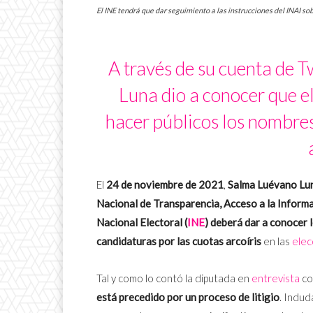
El INE tendrá que dar seguimiento a las instrucciones del INAI sobr
A través de su cuenta de T
Luna dio a conocer que el
hacer públicos los nombres
El
24 de noviembre de 2021
,
Salma Luévano Lu
Nacional de Transparencia, Acceso a la Inform
Nacional Electoral (
INE
)
deberá dar a conocer 
candidaturas por las cuotas arcoíris
en las
elec
Tal y como lo contó la diputada en
entrevista
c
está precedido por un proceso de litigio
. Indud