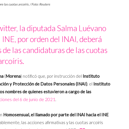
e las cuotas arcoíris. / Foto: Reuters
witter, la diputada Salma Luévano
 INE, por orden del INAI, deberá
 de las candidaturas de las cuotas
arcoíris.
na
(
Morena
) notificó que, por instrucción del
Instituto
ación y Protección de Datos Personales (INAI)
, el
Instituto
los nombres de quienes estuvieron a cargo de las
ciones del 6 de junio de 2021
.
on
Homosensual,
el llamado por parte del INAI hacia el INE
ablemente, las acciones afirmativas y las cuotas arcoíris