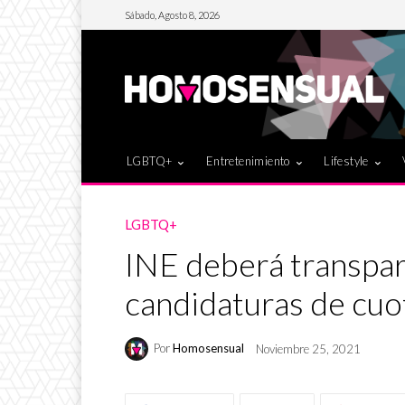
Sábado, Agosto 8, 2026
LGBTQ+
Entretenimiento
Lifestyle
LGBTQ+
INE deberá transpa
candidaturas de cuot
Por
Homosensual
Noviembre 25, 2021