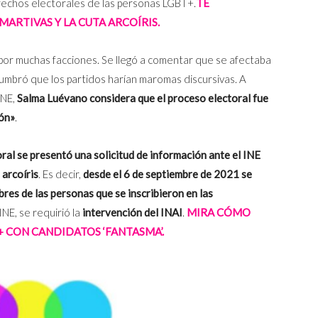
erechos electorales de las personas LGBT+.
TE
ARTIVAS Y LA CUTA ARCOÍRIS.
por muchas facciones. Se llegó a comentar que se afectaba
umbró que los partidos harían maromas discursivas. A
INE,
Salma Luévano considera que el proceso electoral fue
ión»
.
ral se presentó una solicitud de información ante el INE
 arcoíris
. Es decir,
desde el 6 de septiembre de 2021 se
res de las personas que se inscribieron en las
INE, se requirió la
intervención del INAI
.
MIRA CÓMO
 CON CANDIDATOS ‘FANTASMA’.