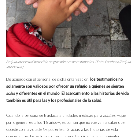
Brújula Intersexual ha recibio un gran número de testimonios. / Foto: Facebook (Brújula
Intersexual)
De acuerdo con el personal de dicha organización,
los testimonios no
solamente son valiosos por ofrecer un refugio a quienes se sienten
soles
y diferentes en el mundo
.
El acercamiento a las historias de vida
también es útil para las y los profesionales de la salud
.
Cuando la persona se traslada a unidades médicas para
adultes
—que,
por lo general es a los 16 años—, es común que no vuelvan a saber que
sucede con la vida de
les
pacientes. Gracias a las historias de vida
pueden saber los estragos que causaron las cirugías y tratamientos