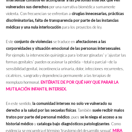
vulnerados sus derechos
por una narrativa biomédica sumamente
violenta. Con frecuencian se enfrentan a
cirugías innecesarias, prácticas
discriminatorias, falta de transparencia por parte de las instancias
médicas y una nula interlocución
para los proyectos de ley.
Este
conjunto de violencias
se traduce en
afectaciones a las
corporeidades y situación emocional de las personas intersexuales
.
Por ejemplo, la intervención quirúrgica para ‘extraer gónadas’ y ‘ajustar las
formas genitales’ pueden ocasionar la pérdida —total o parcial—de la
sensibilidad genital, incontinencia urinaria, dolor, infecciones recurrentes,
cicatrices, sangrado y dependencia permanente a las terapias de
reemplazo hormonal.
ENTÉRATE DE POR QUÉ HAY QUE PARAR LA
MUTILACIÓN INFANTIL INTERSEX.
En este sentido,
la comunidad intersex no solo ve vulnerado su
derecho a la salud por las secuelas físicas
. También
suele recibir malos
tratos por parte del personal médico
, pues
se le niega el acceso a su
historial médico
y
cataloga bajo diagnósticos patologizantes
. Como
evidencia se encuentra el término ‘trastorno del desarrollo sexual’.
MIRA