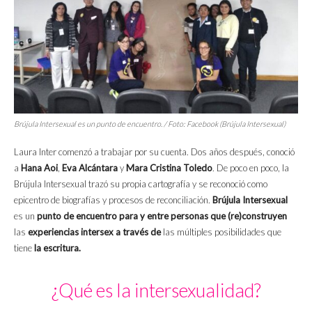
Brújula Intersexual es un punto de encuentro. / Foto: Facebook (Brújula Intersexual)
Laura Inter comenzó a trabajar por su cuenta. Dos años después, conoció
a
Hana Aoi
,
Eva Alcántara
y
Mara Cristina Toledo
. De poco en poco, la
Brújula Intersexual trazó su propia cartografía y se reconoció como
epicentro de biografías y procesos de reconciliación.
Brújula Intersexual
es un
punto de encuentro para y entre personas que (re)construyen
las
experiencias intersex a través de
las múltiples posibilidades que
tiene
la escritura.
¿Qué es la intersexualidad?