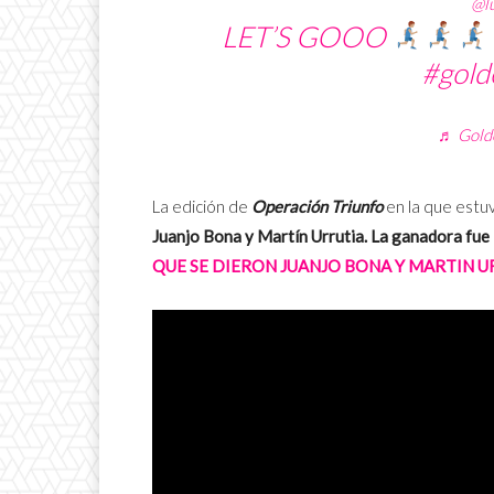
@lu
LET’S GOOO
#gold
♬ Golde
La edición de
Operación Triunfo
en la que est
Juanjo Bona y Martín Urrutia. La ganadora fu
QUE SE DIERON JUANJO BONA Y MARTIN U