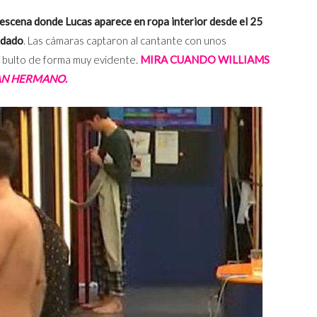
escena donde Lucas aparece en ropa interior desde el 25
rdado
. Las cámaras captaron al cantante con unos
un bulto de forma muy evidente.
MIRA CUANDO WILLIAMS
AN HERMANO
.