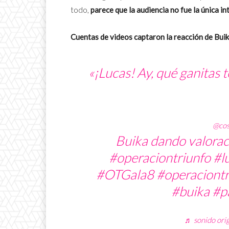
todo,
parece que la audiencia no fue la única i
Cuentas de videos captaron la reacción de Buika
«¡Lucas! Ay, qué ganitas 
@co
Buika dando valorac
#operaciontriunfo
#l
#OTGala8
#operaciont
#buika
#p
♬ sonido ori