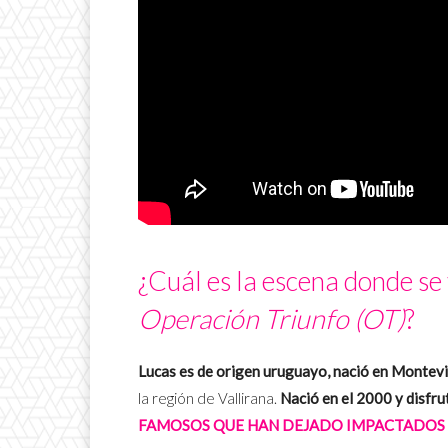
¿Cuál es la escena donde se 
Operación Triunfo (OT)
?
Lucas es de origen uruguayo, nació en Montev
la región de Vallirana.
Nació en el 2000 y disfr
FAMOSOS QUE HAN DEJADO IMPACTADOS A