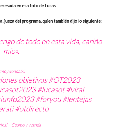
nteresada en esa foto de Lucas
.
, jueza del programa, quien también dijo lo siguiente
:
tengo de todo en esta vida, cariño
mío».
smoywanda55
iones objetivas
#OT2023
ucasot2023
#lucasot
#viral
riunfo2023
#foryou
#lentejas
arati
#otdirecto
ginal – Cosmo y Wanda