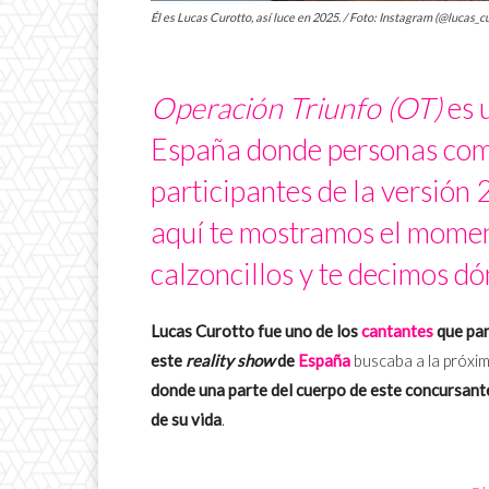
Él es Lucas Curotto, así luce en 2025. / Foto: Instagram (@lucas_c
Operación Triunfo (OT)
es 
España donde personas comp
participantes de la versió
aquí te mostramos el moment
calzoncillos y te decimos dó
Lucas Curotto fue uno de los
cantantes
que par
este
reality show
de
España
buscaba a la próxi
donde una parte del cuerpo de este concursante
de su vida
.