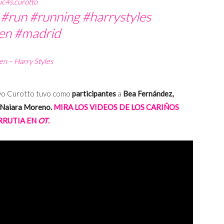
c4s.curotto
#run
#running
#harrystyles
en
#madrid
n – Harry Styles
uvo Curotto tuvo como
participantes
a
Bea Fernández,
e Naiara Moreno.
MIRA LOS VIDEOS DE LOS CARIÑOS
RRUTIA EN
OT
.