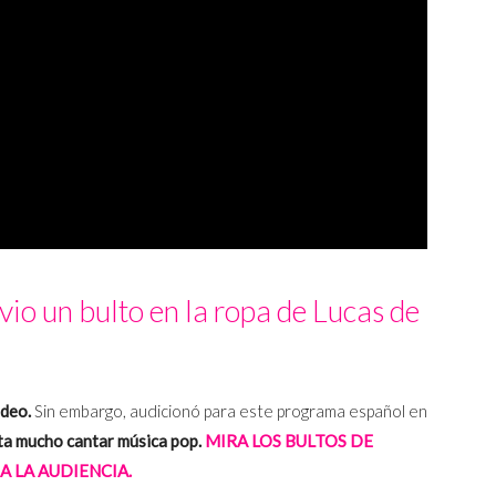
vio un bulto en la ropa de Lucas de
ideo.
Sin embargo, audicionó para este programa español en
uta mucho cantar música pop.
MIRA LOS BULTOS DE
 LA AUDIENCIA.