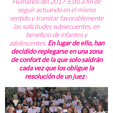
Humanos del 2017. Esto a fin de
seguir actuando en el mismo
sentido y tramitar favorablemente
las solicitudes subsecuentes, en
beneficio de infantes y
adolescentes.
En lugar de ello, han
decidido replegarse en una zona
de confort de la que solo saldrán
cada vez que los obligue la
resolución de un juez
».