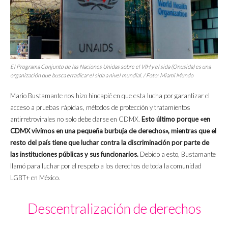
El Programa Conjunto de las Naciones Unidas sobre el VIH y el sida (Onusida) es una
organización que busca erradicar el sida a nivel mundial. / Foto: Miami Mundo
Mario Bustamante nos hizo hincapié en que esta lucha por garantizar el
acceso a pruebas rápidas, métodos de protección y tratamientos
antirretrovirales no solo debe darse en CDMX.
Esto último porque «en
CDMX vivimos en una pequeña burbuja de derechos», mientras que el
resto del país tiene que luchar contra la discriminación por parte de
las instituciones públicas y sus funcionarios.
Debido a esto, Bustamante
llamó para luchar por el respeto a los derechos de toda la comunidad
LGBT+ en México.
Descentralización de derechos