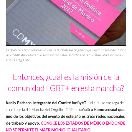
El derecho a la orientación sexual y a la identidad de género ya existe en la Constitución
de CDMX. Ahora falta que se respeten estos derechos en la Constitución Mexicana. /
Foto: El Big Data
Entonces, ¿cuál es la misión de la
comunidad LGBT+ en esta marcha?
Kenlly Pacheco, integrante del Comité InclúyeT
—el cual se encarga de
coordinar la 42 Marcha del Orgullo LGBT+—
señaló a Homosensual que
uno de los objetivos del evento de este año es crear redes nacionales
de trabajo y apoyo.
CONOCE LOS
ESTADOS DE MÉXICO EN DONDE
NO SE PERMITE EL MATRIMONIO IGUALITARIO.