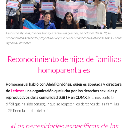
Estos son algunos jóvenes trans y sus familias quienes, en octubre del 2019, se
pronunciaron a favor del proyecto de ley que busca reconocer las infancias trans. / Foto:
Agencia Presentes
Reconocimiento de hijos de familias
homoparentales
Homosensual habló con Alehlí Ordóñez, quien es abogada y directora
de
Ledeser
, una organización que lucha por los derechos sexuales y
reproductivos de la comunidad LGBT+ en CDMX.
Ella nos contó lo
difícil que ha sido conseguir que se respeten los derechos de las familias
LGBT+ en la capital del país.
«Las necesidades específicas de las