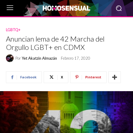
LGBTQ+
Anuncian lema de 42 Marcha del
Orgullo LGBT+ en CDMX
Por
Yet Akatzin Almazán
Febrero 17, 2020
Facebook
X
Pinterest