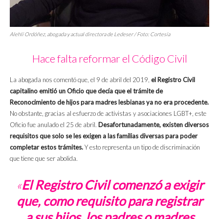
Alehlí Ordóñez, abogada y actual directora de Ledeser / Foto: Cortesía
Hace falta reformar el Código Civil
La abogada nos comentó que, el 9 de abril del 2019,
el Registro Civil
capitalino emitió un Oficio que decía que el trámite de
Reconocimiento de hijos para madres lesbianas ya no era procedente.
No obstante, gracias al esfuerzo de activistas y asociaciones LGBT+, este
Oficio fue anulado el 25 de abril.
Desafortunadamente, existen diversos
requisitos que solo se les exigen a las familias diversas para poder
completar estos trámites.
Y esto representa un tipo de discriminación
que tiene que ser abolida.
«
El Registro Civil comenzó a exigir
que, como requisito para registrar
a sus hijos, los padres o madres