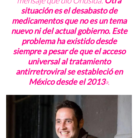
mensaje que dio Onusida.
Otra
situación es el desabasto de
medicamentos que no es un tema
nuevo ni del actual gobierno. Este
problema ha existido desde
siempre a pesar de que el acceso
universal al tratamiento
antirretroviral se estableció en
México desde el 2013
».