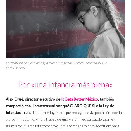
La identidad de niñas, niños y adolescentes trans merece ser reconocida. /
Foto:Especial
Por «una infancia más plena»
Alex Orué, director ejecutivo de
It Gets Better México
, también
compartió con Homosensual por qué CLARO QUE SÍ a la Ley de
Infancias Trans
. En primer lugar, porque protege a esta población «por la
vía administrativa y no a través de una visión médica patalogizante».
Asimismo, el activista comentó que el acompañamiento adecuado para