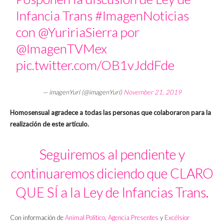
Infancia Trans
#ImagenNoticias
con
@YuririaSierra
por
@ImagenTVMex
pic.twitter.com/OB1vJddFde
— imagenYuri (@imagenYuri)
November 21, 2019
Homosensual agradece a todas las personas que colaboraron para la
realización de este artículo.
Seguiremos al pendiente y
continuaremos diciendo que CLARO
QUE SÍ a la Ley de Infancias Trans.
Con información de
Animal Político
,
Agencia Presentes
y
Excélsior