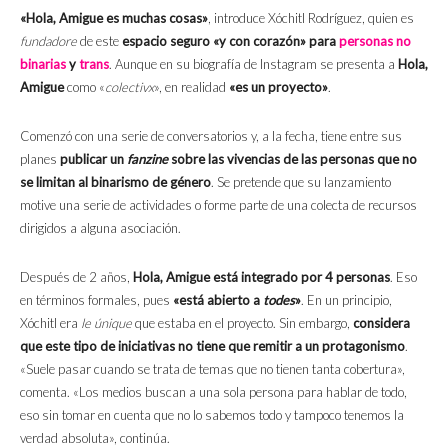
«Hola, Amigue es muchas cosas»
, introduce Xóchitl Rodríguez, quien es
fundadore
de este
espacio seguro «y con corazón» para
personas no
binarias
y
trans
. Aunque en su biografía de Instagram se presenta a
Hola,
Amigue
como «
colectivx
», en realidad
«es un proyecto»
.
Comenzó con una serie de conversatorios y, a la fecha, tiene entre sus
planes
publicar un
fanzine
sobre las vivencias de las personas que no
se limitan al binarismo de género
. Se pretende que su lanzamiento
motive una serie de actividades o forme parte de una colecta de recursos
dirigidos a alguna asociación.
Después de 2 años,
Hola, Amigue está integrado por 4 personas
. Eso
en términos formales, pues
«está abierto a
todes
»
. En un principio,
Xóchitl era
le
únique
que estaba en el proyecto. Sin embargo,
considera
que este tipo de iniciativas no tiene que remitir a un protagonismo
.
«Suele pasar cuando se trata de temas que no tienen tanta cobertura»,
comenta. «Los medios buscan a una sola persona para hablar de todo,
eso sin tomar en cuenta que no lo sabemos todo y tampoco tenemos la
verdad absoluta», continúa.