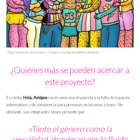
«Aquí están tus
amix
trans». / Imagen: Instagram (@hola.amigue)
¿Quiénes más se pueden acercar a
este proyecto?
Es cierto:
Hola, Amigue
nació como una respuesta a la falta de espacios
informativos y de convivencia para personas no binarias y trans. No
obstante, sus integrantes tienen presente que:
«Tanto el género como la
sexualidad atraviesan por lo fluido.