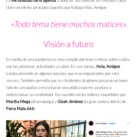
La
versatilidad de la agenda
a abordar, así como de
les invitades
, deja
claro uno de los principios bajo los que trabaja Hola, Amigue:
«Todo tema tiene muchos matices».
Visión a futuro
En medio de una pandemia es muy complicado tener certeza sobre cuáles
son las próximas actividades a cubrir. En sus inicios,
Hola, Amigue
estaba presente en algunos bazares que eran organizados por
elles
mismes
. También permitía que
les
disidentes de género pasaran un buen
rato de carcajadas o escucharan una plática que les ayudara a
redireccionar su creatividad. Así sucedió con los talleres impartidos por
Martha Mega
(dramaturga) y
Gizeh Jiménez
(la gran señora detrás de
Perra Mala 666
).