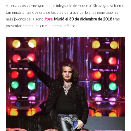
escena
ballroom
neoyorquina e integrante de House of Xtravaganza fueron
tan importantes que una de las vías para acercarlo a las generaciones
más jóvenes es la serie
Pose
.
Murió el 30 de diciembre de 2018
tras
presentar anomalías en el sistema linfático.