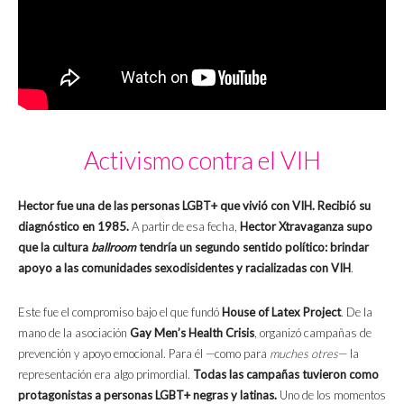
Activismo contra el VIH
Hector fue una de las personas LGBT+ que vivió con VIH.
Recibió su
diagnóstico en 1985.
A partir de esa fecha,
Hector Xtravaganza supo
que la cultura
ballroom
tendría un segundo sentido político: brindar
apoyo a las comunidades sexodisidentes y racializadas con VIH
.
Este fue el compromiso bajo el que fundó
House of Latex Project
. De la
mano de la asociación
Gay Men’s Health Crisis
,
organizó campañas de
prevención y apoyo emocional. Para él —como para
muches otres
— la
representación era algo primordial.
Todas las campañas tuvieron como
protagonistas a personas LGBT+ negras y latinas.
Uno de los momentos