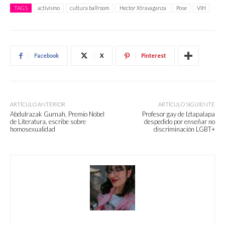
TAGS
activismo
cultura ballroom
Hector Xtravaganza
Pose
VIH
Facebook
X
Pinterest
ARTÍCULO ANTERIOR
ARTÍCULO SIGUIENTE
Abdulrazak Gurnah, Premio Nobel
Profesor gay de Iztapalapa
de Literatura, escribe sobre
despedido por enseñar no
homosexualidad
discriminación LGBT+