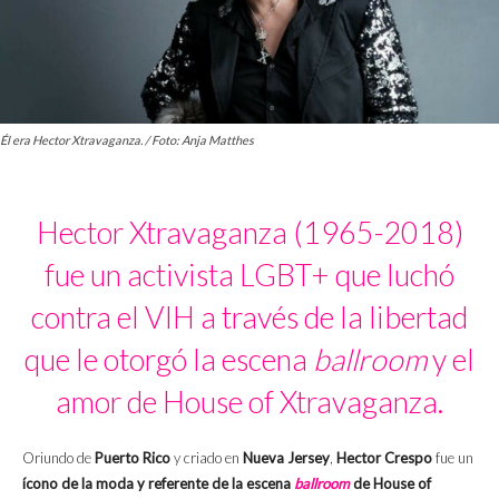
Él era Hector Xtravaganza. / Foto: Anja Matthes
Hector Xtravaganza (1965-2018)
fue un activista LGBT+ que luchó
contra el VIH a través de la libertad
que le otorgó la escena
ballroom
y el
amor de House of Xtravaganza.
Oriundo de
Puerto Rico
y criado en
Nueva Jersey
,
Hector Crespo
fue un
ícono de la moda y referente de la escena
ballroom
de House of