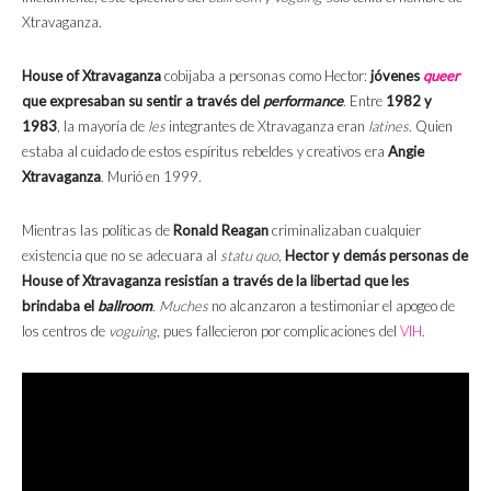
Xtravaganza.
House of Xtravaganza
cobijaba a personas como Hector:
jóvenes
queer
que expresaban su sentir a través del
performance
. Entre
1982 y
1983
, la mayoría de
les
integrantes de Xtravaganza eran
latines
. Quien
estaba al cuidado de estos espíritus rebeldes y creativos era
Angie
Xtravaganza
. Murió en 1999.
Mientras las políticas de
Ronald Reagan
criminalizaban cualquier
existencia que no se adecuara al
statu quo
,
Hector y demás personas de
House of Xtravaganza resistían a través de la libertad que les
brindaba el
ballroom
.
Muches
no alcanzaron a testimoniar el apogeo de
los centros de
voguing
, pues fallecieron por complicaciones del
VIH
.