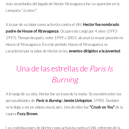
más recordados del legado de Hector Xtravaganza fue su aparición en la
campaña “¡Listos!”.
A la par de su labor como activista contra el VIH,
Hector fue nombrado
padre de House of Xtravaganza
. Ocupó este cargo por 4 años (1993-
1997). Tiempo después, entre 1999 y 2003, alcanzó la mayor posición en
House of Xtravaganza. En este periodo, House of Xtravaganza se
caracterizó por la labor de Hector en los
eventos dirigidos a la juventud
.
Una de las estrellas de
Paris Is
Burning
A lo largo de su vida, Hector fue un ícono de la moda. Se encontró entre las
personalidades de
Paris Is Burning
(
Jennie Livingston
, 1990). También
se le llegó a ver en videos musicales. Uno de ellos fue
“Crush on You”
de la
rapera
Foxy Brown
.
Las contribuciones de Hector como activista contra el VIH, referente de la