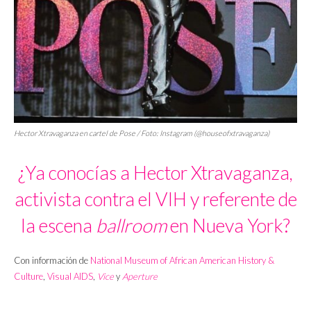
Hector Xtravaganza en cartel de
Pose
/ Foto: Instagram (@houseofxtravaganza)
¿Ya conocías a Hector Xtravaganza,
activista contra el VIH y referente de
la escena
ballroom
en Nueva York?
Con información de
National Museum of African American History &
Culture
,
Visual AIDS
,
Vice
y
Aperture