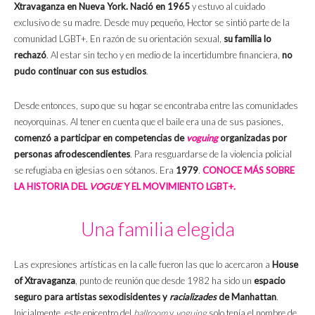
Xtravaganza en Nueva York.
Nació en 1965
y estuvo al cuidado
exclusivo de su madre. Desde muy pequeño, Hector se sintió parte de la
comunidad LGBT+. En razón de su orientación sexual,
su familia lo
rechazó
. Al estar sin techo y en medio de la incertidumbre financiera,
no
pudo continuar con sus estudios
.
Desde entonces, supo que su hogar se encontraba entre las comunidades
neoyorquinas. Al tener en cuenta que el baile era una de sus pasiones,
comenzó a participar en competencias de
voguing
organizadas por
personas afrodescendientes
. Para resguardarse de la violencia policial
se refugiaba en iglesias o en sótanos. Era
1979
.
CONOCE MÁS SOBRE
LA HISTORIA DEL
VOGUE
Y EL MOVIMIENTO LGBT+.
Una familia elegida
Las expresiones artísticas en la calle fueron las que lo acercaron a
House
of Xtravaganza
, punto de reunión que desde 1982 ha sido un
espacio
seguro para artistas sexodisidentes y
racializades
de Manhattan
.
Inicialmente, este epicentro del
ballroom
y
voguing
solo tenía el nombre de