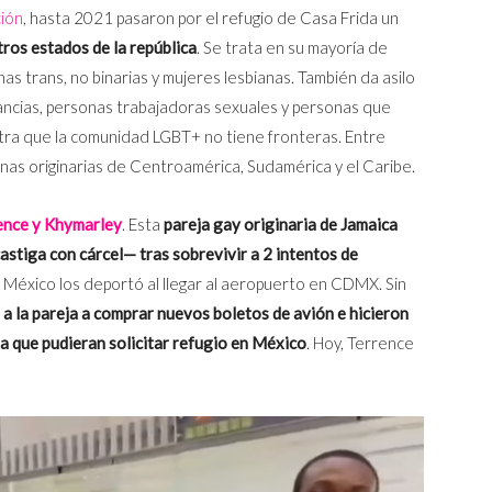
ción
, hasta 2021 pasaron por el refugio de Casa Frida un
os estados de la república
. Se trata en su mayoría de
s trans, no binarias y mujeres lesbianas. También da asilo
ncias, personas trabajadoras sexuales y personas que
tra que la comunidad LGBT+ no tiene fronteras. Entre
nas originarias de Centroamérica, Sudamérica y el Caribe.
ence y Khymarley
. Esta
pareja gay originaria de Jamaica
stiga con cárcel— tras sobrevivir a 2 intentos de
de México los deportó al llegar al aeropuerto en CDMX. Sin
a la pareja a comprar nuevos boletos de avión e hicieron
a que pudieran solicitar refugio en México
. Hoy, Terrence