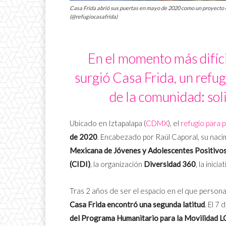
Casa Frida abrió sus puertas en mayo de 2020 como un proyecto
(@refugiocasafrida)
En el momento más difí
surgió Casa Frida, un ref
de la comunidad: soli
Ubicado en Iztapalapa (
CDMX
), el
refugio para
de 2020
. Encabezado por Raúl Caporal, su nacim
Mexicana de Jóvenes y Adolescentes Positivo
(CIDI)
, la organización
Diversidad 360
, la inicia
Tras 2 años de ser el espacio en el que person
Casa Frida encontró una segunda latitud
. El 7
del Programa Humanitario para la Movilidad 