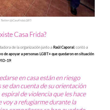
to: Twitter (@CasaFridaLGBT)
xiste Casa Frida?
ndadora de la organización junto a
Raúl Caporal
, contó a
vo de apoyar a personas LGBT+ que quedaron en situación
OVID-19
:
darse en casa están en riesgo
 se dan cuenta de su orientación
 espiral de violencia que les hace
 voy a refugiarme durante la
rios compañeros se han quedado