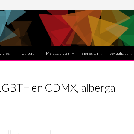
Viajes
Cultura
Mercado LGBT+
Bienestar
Sexualidad
o LGBT+ en CDMX, alberga