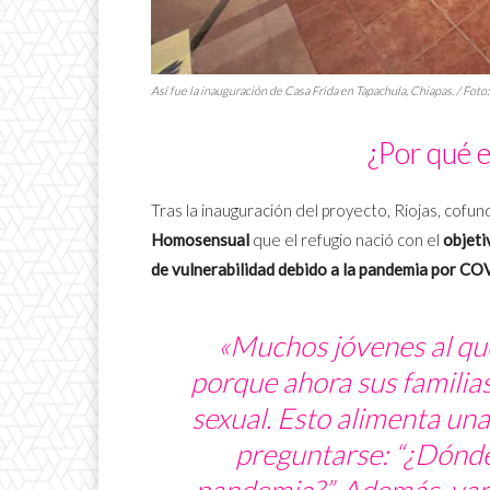
Así fue la inauguración de Casa Frida en Tapachula, Chiapas. / Fo
¿Por qué e
Tras la inauguración del proyecto, Riojas, cofu
Homosensual
que el refugio nació con el
objeti
de vulnerabilidad debido a la pandemia por C
«Muchos jóvenes al que
porque ahora sus familias
sexual. Esto alimenta una
preguntarse: “¿Dónde
pandemia?”. Además, va