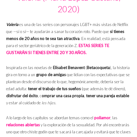
2020)
Valeria
es una de las series con personajes LGBT+ más vistas de Netflix
que —sí o sí— te ayudarán a sanar tu corazón roto. Puede que
si tienes
menos de 20 años no te sea tan atractiva
. En realidad, está pensada
para el sector geriátrico de la generación Z.
ESTAS SERIES TE
GUSTARÁN SI TIENES ENTRE 20 Y 30 AÑOS.
Inspirada en las novelas de
Elísabet Benavent
(
Betacoqueta
), la historia
gira en torno a un
grupo de amigas
que lidian con las expectativas que se
plantean desde el discurso de lo que, hegemónicamente, debería ser la
edad adulta:
tener el trabajo de tus sueños
(que además te dé dinero),
disfrutar del éxito
, c
omprar una casa propia
,
tener una pareja estable
y estar al cuidado de
les hijes
.
A lo largo de los capítulos se abordan temas como el
poliamor
, las
relaciones abiertas
y la exploración de la sexualidad. Por ahí encontrarás
uno que otro chiste godín que te sacará la carcajada y evitará que te claves