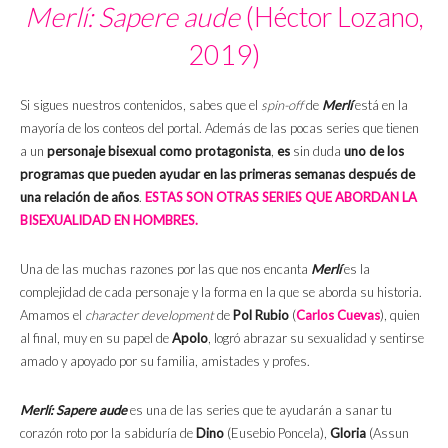
Merlí: Sapere aude
(Héctor Lozano,
2019)
Si sigues nuestros contenidos, sabes que el
spin-off
de
Merlí
está en la
mayoría de los conteos del portal. Además de las pocas series que tienen
a un
personaje bisexual como protagonista
,
es
sin duda
uno de los
programas que pueden ayudar en las primeras semanas después de
una relación de años
.
ESTAS SON OTRAS SERIES QUE ABORDAN LA
BISEXUALIDAD EN HOMBRES.
Una de las muchas razones por las que nos encanta
Merlí
es la
complejidad de cada personaje y la forma en la que se aborda su historia.
Amamos el
character development
de
Pol Rubio
(
Carlos Cuevas
), quien
al final, muy en su papel de
Apolo
, logró abrazar su sexualidad y sentirse
amado y apoyado por su familia, amistades y profes.
Merlí: Sapere aude
es una de las series que te ayudarán a sanar tu
corazón roto por la sabiduría de
Dino
(Eusebio Poncela),
Gloria
(Assun