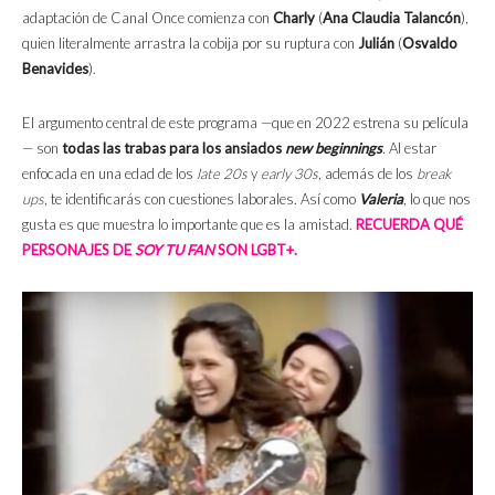
adaptación de Canal Once comienza con
Charly
(
Ana Claudia Talancón
),
quien literalmente arrastra la cobija por su ruptura con
Julián
(
Osvaldo
Benavides
).
El argumento central de este programa —que en 2022 estrena su película
— son
todas las trabas para los ansiados
new beginnings
. Al estar
enfocada en una edad de los
late 20s
y
early 30s
, además de los
break
ups
, te identificarás con cuestiones laborales. Así como
Valeria
, lo que nos
gusta es que muestra lo importante que es la amistad.
RECUERDA QUÉ
PERSONAJES DE
SOY TU FAN
SON LGBT+.