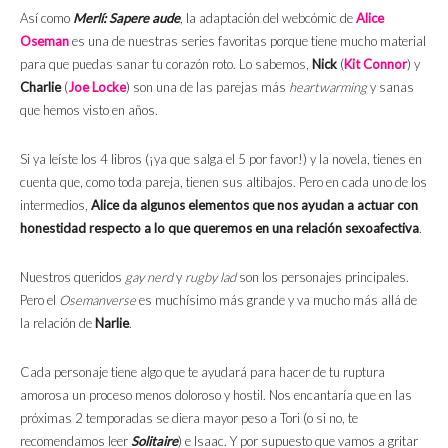
Así como
Merlí: Sapere aude
, la adaptación del webcómic de
Alice
Oseman
es una de nuestras series favoritas porque tiene mucho material
para que puedas sanar tu corazón roto. Lo sabemos,
Nick
(
Kit Connor
) y
Charlie
(
Joe Locke
) son una de las parejas más
heartwarming
y sanas
que hemos visto en años.
Si ya leíste los 4 libros (¡ya que salga el 5 por favor!) y la novela, tienes en
cuenta que, como toda pareja, tienen sus altibajos. Pero en cada uno de los
intermedios,
Alice da algunos elementos que nos ayudan a actuar con
honestidad respecto a lo que queremos en una relación sexoafectiva
.
Nuestros queridos
gay nerd
y
rugby lad
son los personajes principales.
Pero el
Osemanverse
es muchísimo más grande y va mucho más allá de
la relación de
Narlie
.
Cada personaje tiene algo que te ayudará para hacer de tu ruptura
amorosa un proceso menos doloroso y hostil. Nos encantaría que en las
próximas 2 temporadas se diera mayor peso a Tori (o si no, te
recomendamos leer
Solitaire
) e Isaac. Y por supuesto que vamos a gritar