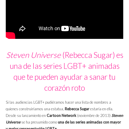
Steven Universe
(Rebecca Sugar) es
una de las series LGBT+ animadas
que te pueden ayudar a sanar tu
corazón roto
Si las audiencias LGBT+ pudiéramos hacer una lista de nombres a
quienes construiríamos una estatua,
Rebecca Sugar
estaría en ella.
Desde su lanzamiento en
Cartoon Network
(noviembre de 2013)
Steven
Universe
se ha presumido como
una de las series animadas con mayor
y mejor representación LGBT+
.