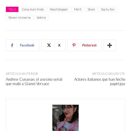
TAGS
Coisa mais linda
Heartstopper
Merlí
Skam
Soy tu fan
Steven Universe
Valeria
Facebook
X
Pinterest
ARTÍCULO ANTERIOR
ARTÍCULO SIGUIENTE
Andrew Cunanan, el asesino serial
Actores italianos que han hecho
que mató a Gianni Versace
papel gay