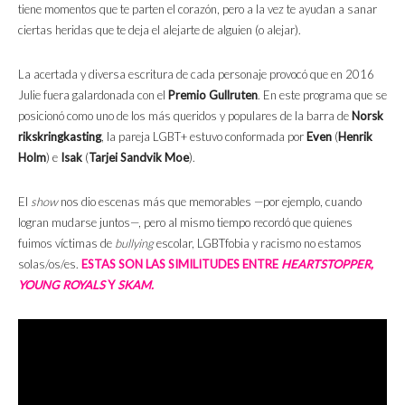
tiene momentos que te parten el corazón, pero a la vez te ayudan a sanar
ciertas heridas que te deja el alejarte de alguien (o alejar).
La acertada y diversa escritura de cada personaje provocó que en 2016
Julie fuera galardonada con el
Premio Gullruten
. En este programa que se
posicionó como uno de los más queridos y populares de la barra de
Norsk
rikskringkasting
, la pareja LGBT+ estuvo conformada por
Even
(
Henrik
Holm
) e
Isak
(
Tarjei Sandvik Moe
).
El
show
nos dio escenas más que memorables —por ejemplo, cuando
logran mudarse juntos—, pero al mismo tiempo recordó que quienes
fuimos víctimas de
bullying
escolar, LGBTfobia y racismo no estamos
solas/os/es.
ESTAS SON LAS SIMILITUDES ENTRE
HEARTSTOPPER,
YOUNG ROYALS
Y
SKAM.