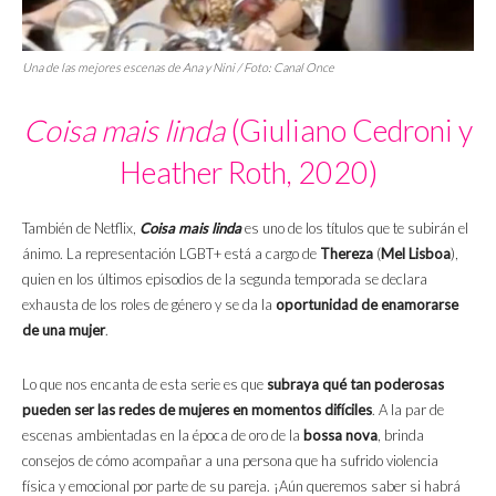
Una de las mejores escenas de Ana y Nini / Foto: Canal Once
Coisa mais linda
(Giuliano Cedroni y
Heather Roth, 2020)
También de Netflix,
Coisa mais linda
es uno de los títulos que te subirán el
ánimo. La representación LGBT+ está a cargo de
Thereza
(
Mel Lisboa
),
quien en los últimos episodios de la segunda temporada se declara
exhausta de los roles de género y se da la
oportunidad de enamorarse
de una mujer
.
Lo que nos encanta de esta serie es que
subraya qué tan poderosas
pueden ser las redes de mujeres en momentos difíciles
. A la par de
escenas ambientadas en la época de oro de la
bossa nova
, brinda
consejos de cómo acompañar a una persona que ha sufrido violencia
física y emocional por parte de su pareja. ¡Aún queremos saber si habrá