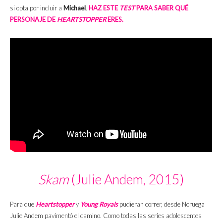
si opta por incluir a
Michael
.
HAZ ESTE
TEST
PARA SABER QUÉ
PERSONAJE DE
HEARTSTOPPER
ERES.
Skam
(Julie Andem, 2015)
Para que
Heartstopper
y
Young Royals
pudieran correr, desde Noruega
Julie Andem pavimentó el camino. Como todas las series adolescentes