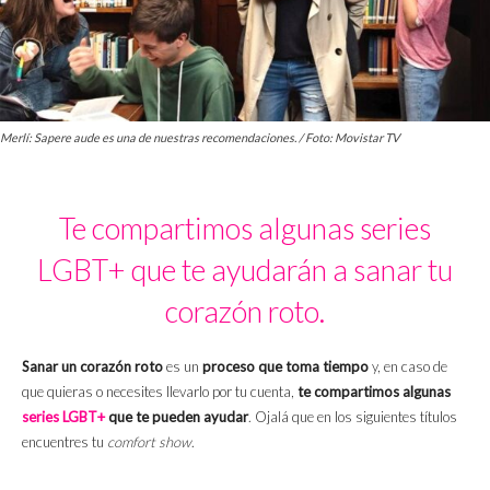
Merlí: Sapere aude es una de nuestras recomendaciones. / Foto: Movistar TV
Te compartimos algunas series
LGBT+ que te ayudarán a sanar tu
corazón roto.
Sanar un corazón roto
es un
proceso que toma tiempo
y, en caso de
que quieras o necesites llevarlo por tu cuenta,
te compartimos algunas
series LGBT+
que te pueden ayudar
. Ojalá que en los siguientes títulos
encuentres tu
comfort show
.