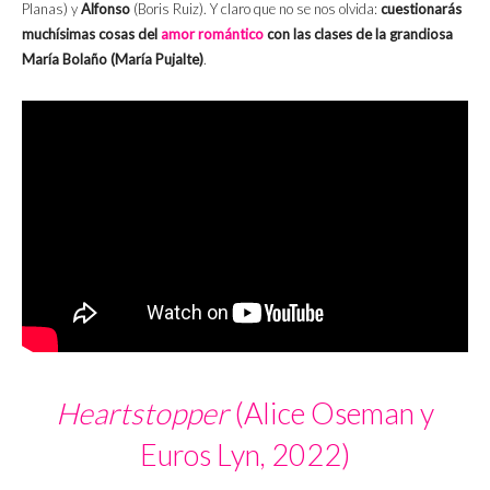
Planas) y
Alfonso
(Boris Ruiz). Y claro que no se nos olvida:
cuestionarás
muchísimas cosas del
amor romántico
con las clases de la grandiosa
María Bolaño (María Pujalte)
.
Heartstopper
(Alice Oseman y
Euros Lyn, 2022)