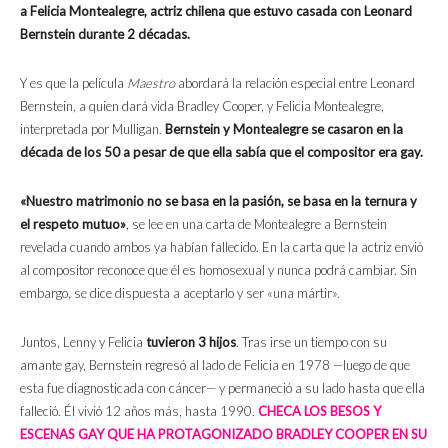
a Felicia Montealegre, actriz chilena que estuvo casada con Leonard
Bernstein durante 2 décadas.
Y es que la película
Maestro
abordará la relación especial entre Leonard
Bernstein, a quien dará vida Bradley Cooper, y Felicia Montealegre,
interpretada por Mulligan.
Bernstein y Montealegre se casaron en la
década de los 50 a pesar de que ella sabía que el compositor era gay.
«Nuestro matrimonio no se basa en la pasión, se basa en la ternura y
el respeto mutuo»
, se lee en una carta de Montealegre a Bernstein
revelada cuando ambos ya habían fallecido. En la carta que la actriz envió
al compositor reconoce que él es homosexual y nunca podrá cambiar. Sin
embargo, se dice dispuesta a aceptarlo y ser «una mártir».
Juntos, Lenny y Felicia
tuvieron 3 hijos
. Tras irse un tiempo con su
amante gay, Bernstein regresó al lado de Felicia en 1978 —luego de que
esta fue diagnosticada con cáncer— y permaneció a su lado hasta que ella
falleció. Él vivió 12 años más, hasta 1990.
CHECA LOS BESOS Y
ESCENAS GAY QUE HA PROTAGONIZADO BRADLEY COOPER EN SU