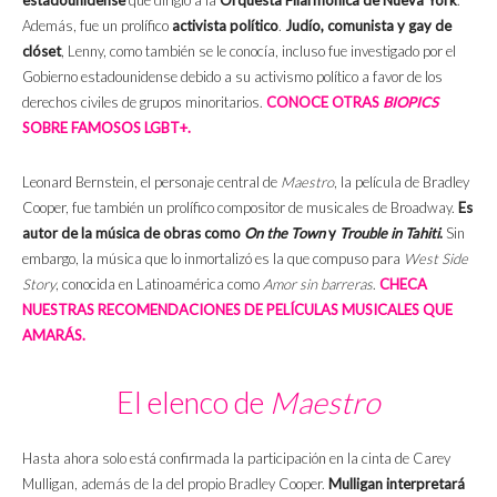
estadounidense
que dirigió a la
Orquesta Filarmónica de Nueva York
.
Además, fue un prolífico
activista político
.
Judío, comunista y gay de
clóset
, Lenny, como también se le conocía, incluso fue investigado por el
Gobierno estadounidense debido a su activismo político a favor de los
derechos civiles de grupos minoritarios.
CONOCE OTRAS
BIOPICS
SOBRE FAMOSOS LGBT+.
Leonard Bernstein, el personaje central de
Maestro
, la película de Bradley
Cooper, fue también un prolífico compositor de musicales de Broadway.
Es
autor de la música de obras como
On the Town
y
Trouble in Tahiti
.
Sin
embargo, la música que lo inmortalizó es la que compuso para
West Side
Story
, conocida en Latinoamérica como
Amor sin barreras
.
CHECA
NUESTRAS RECOMENDACIONES DE PELÍCULAS MUSICALES QUE
AMARÁS.
El elenco de
Maestro
Hasta ahora solo está confirmada la participación en la cinta de Carey
Mulligan, además de la del propio Bradley Cooper.
Mulligan interpretará