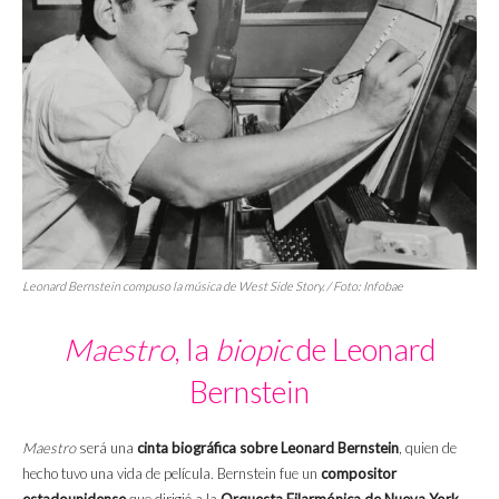
Leonard Bernstein compuso la música de
West Side Story.
/ Foto:
Infobae
Maestro
, la
biopic
de Leonard
Bernstein
Maestro
será una
cinta biográfica sobre Leonard Bernstein
, quien de
hecho tuvo una vida de película. Bernstein fue un
compositor