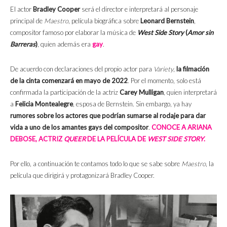
El actor
Bradley Cooper
será el director e interpretará al personaje
principal de
Maestro
, película biográfica sobre
Leonard Bernstein
,
compositor famoso por elaborar la música de
West Side Story
(
Amor sin
Barreras
)
, quien además era
gay
.
De acuerdo con declaraciones del propio actor para
Variety
,
la filmación
de la cinta comenzará en mayo de 2022
. Por el momento, solo está
confirmada la participación de la actriz
Carey Mulligan
, quien interpretará
a
Felicia Montealegre
, esposa de Bernstein. Sin embargo, ya hay
rumores sobre los actores que podrían sumarse al rodaje para dar
vida a uno de los amantes gays del compositor
.
CONOCE A ARIANA
DEBOSE, ACTRIZ
QUEER
DE LA PELÍCULA DE
WEST SIDE STORY
.
Por ello, a continuación te contamos todo lo que se sabe sobre
Maestro
, la
película que dirigirá y protagonizará Bradley Cooper.